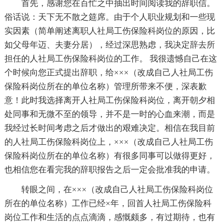
首先，感谢您在百忙之中抽出时间阅读我的辞职信。
俗话说：天下无不散之筵席。由于个人职业规划和一些现
实因素（简单阐述离职人社局工伤保险科岗位的原因，比
如父母年迈、夫妻分居），经过深思熟虑，我决定辞去所
担任的人社局工伤保险科岗位的工作。 我很遗憾自己在这
个时候向您正式提出辞职，给×××（改成自己人社局工伤
保险科岗位所在的单位名称）管理所带来不便，深表歉
意！此时我选择离开人社局工伤保险科岗位，离开朝夕相
处同事和无微不至的领导，并不是一时的心血来潮，而是
我经过长时间考虑之后才做出的艰难决定。相信在我目前
的人社局工伤保险科岗位上，×××（改成自己人社局工伤
保险科岗位所在的单位名称）有很多同事可以做得更好，
也相信您在看完我的辞职报告之后一定会批准我的申请。
转眼之间，在×××（改成自己人社局工伤保险科岗位
所在的单位名称）工作已经×年，回首人社局工伤保险科
岗位工作和生活的点点滴滴，感慨颇多，有过期待，也有