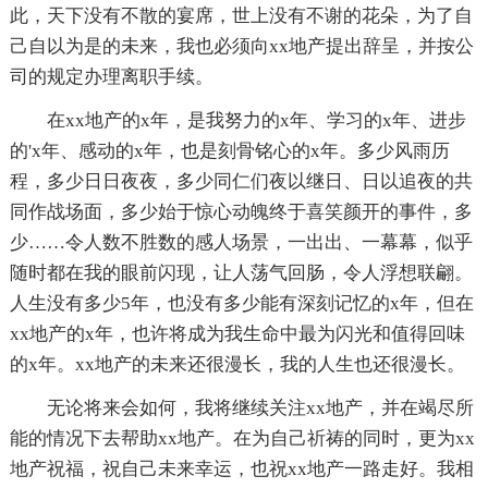
此，天下没有不散的宴席，世上没有不谢的花朵，为了自
己自以为是的未来，我也必须向xx地产提出辞呈，并按公
司的规定办理离职手续。
在xx地产的x年，是我努力的x年、学习的x年、进步
的'x年、感动的x年，也是刻骨铭心的x年。多少风雨历
程，多少日日夜夜，多少同仁们夜以继日、日以追夜的共
同作战场面，多少始于惊心动魄终于喜笑颜开的事件，多
少……令人数不胜数的感人场景，一出出、一幕幕，似乎
随时都在我的眼前闪现，让人荡气回肠，令人浮想联翩。
人生没有多少5年，也没有多少能有深刻记忆的x年，但在
xx地产的x年，也许将成为我生命中最为闪光和值得回味
的x年。xx地产的未来还很漫长，我的人生也还很漫长。
无论将来会如何，我将继续关注xx地产，并在竭尽所
能的情况下去帮助xx地产。在为自己祈祷的同时，更为xx
地产祝福，祝自己未来幸运，也祝xx地产一路走好。我相