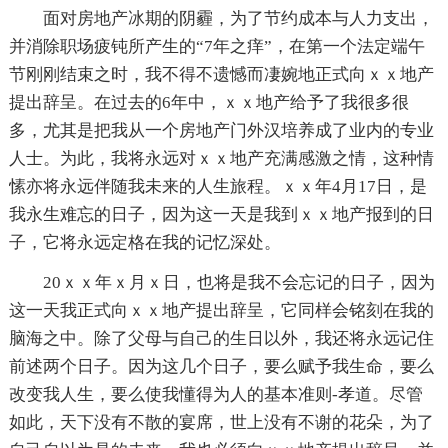
面对房地产冰期的阴霾，为了节约成本与人力支出，
并消除职场疲钝所产生的“7年之痒”，在第一个法定端午
节刚刚结束之时，我不得不遗憾而凄婉地正式向ｘｘ地产
提出辞呈。在过去的6年中，ｘｘ地产给予了我很多很
多，尤其是把我从一个房地产门外汉培养成了业内的专业
人士。为此，我将永远对ｘｘ地产充满感激之情，这种情
愫亦将永远伴随我未来的人生旅程。ｘｘ年4月17日，是
我永生难忘的日子，因为这一天是我到ｘｘ地产报到的日
子，它将永远定格在我的记忆深处。
20ｘｘ年ｘ月ｘ日，也将是我不会忘记的日子，因为
这一天我正式向ｘｘ地产提出辞呈，它同样会铭刻在我的
脑海之中。除了父母与自己的生日以外，我还将永远记住
前述两个日子。因为这几个日子，要么赋予我生命，要么
改变我人生，要么使我懂得为人的基本准则-孝道。尽管
如此，天下没有不散的宴席，世上没有不谢的花朵，为了