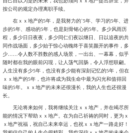
自己自以为是的未来，我也必须向ｘｘ地产提出辞呈，并
按公司的规定办理离职手续。
在ｘｘ地产的5年，是我努力的`5年、学习的5年、进
步的5年、感动的5年，也是刻骨铭心的5年。多少风雨历
程，多少日日夜夜，多少同仁们夜以继日、日以追夜的共
同作战场面，多少始于惊心动魄终于喜笑颜开的事件，多
少……令人数不胜数的感人场景，一出出、一幕幕，似乎
随时都在我的眼前闪现，让人荡气回肠，令人浮想联翩。
人生没有多少5年，也没有多少能有深刻记忆的5年，但在
ｘｘ地产的5年，也许将成为我生命中最为闪光和值得回
味的5年。ｘｘ地产的未来还很漫长，我的人生也还很漫
长。
无论将来如何，我将继续关注ｘｘ地产，并在竭尽所
能的情况下帮助ｘｘ地产。在为自己祈祷的同时，更为ｘ
ｘ地产祝福，祝自己未来幸运，也祝ｘｘ地产一路走好！
我相信自己的人生会很精彩，我也深信ｘｘ地产的未来会