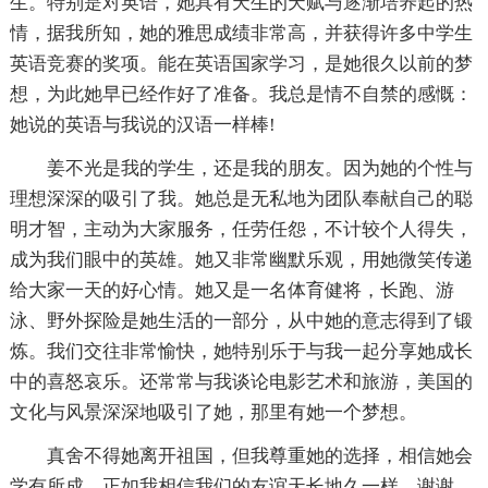
生。特别是对英语，她具有天生的天赋与逐渐培养起的热
情，据我所知，她的雅思成绩非常高，并获得许多中学生
英语竞赛的奖项。能在英语国家学习，是她很久以前的梦
想，为此她早已经作好了准备。我总是情不自禁的感慨：
她说的英语与我说的汉语一样棒!
姜不光是我的学生，还是我的朋友。因为她的个性与
理想深深的吸引了我。她总是无私地为团队奉献自己的聪
明才智，主动为大家服务，任劳任怨，不计较个人得失，
成为我们眼中的英雄。她又非常幽默乐观，用她微笑传递
给大家一天的好心情。她又是一名体育健将，长跑、游
泳、野外探险是她生活的一部分，从中她的意志得到了锻
炼。我们交往非常愉快，她特别乐于与我一起分享她成长
中的喜怒哀乐。还常常与我谈论电影艺术和旅游，美国的
文化与风景深深地吸引了她，那里有她一个梦想。
真舍不得她离开祖国，但我尊重她的选择，相信她会
学有所成，正如我相信我们的友谊天长地久一样。谢谢。