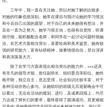
任。
三年中，我一直在关注她，所以对她了解的比较多，
对她的印象也很深刻。她常在课后与我讨论她的学习情况
和今后自己出国的愿望，对于自己的未来她很有想法，并
且在一直为之努力。她学习很主动，也很有自觉性，听课
很仔细，能积极配合老师，和同学在一起讨论问题时很融
洽。在艺术方面相当突出，喜爱绘画和美术鉴赏。她有较
强的研究能力，富有钻研精神，做事情很自信，登台演讲
和表演落落大方。
除了在学习方面表现出相当突出的能力外，xxx还具
有非凡的领导才能，曾任副班长、组织委员等职位。她性
格开朗，独立自主，意志坚强，社会知识比较丰富，对于
各种活动亦热心参与。从她组织的班级元旦迎新晚会中可
以看出，无论在活动的规划、进行，及成果回报上，均尽
力达成了师长们的要求，最终获得了圆满成功。其更难能
可贵的`是她带领同学共同完成任务精神与能力，所以至