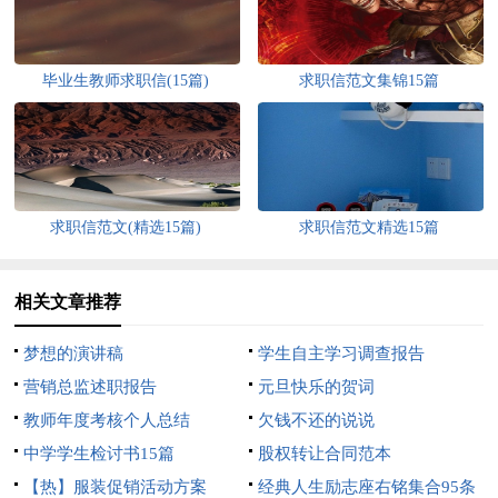
毕业生教师求职信(15篇)
求职信范文集锦15篇
求职信范文(精选15篇)
求职信范文精选15篇
相关文章推荐
梦想的演讲稿
学生自主学习调查报告
营销总监述职报告
元旦快乐的贺词
教师年度考核个人总结
欠钱不还的说说
中学学生检讨书15篇
股权转让合同范本
【热】服装促销活动方案
经典人生励志座右铭集合95条