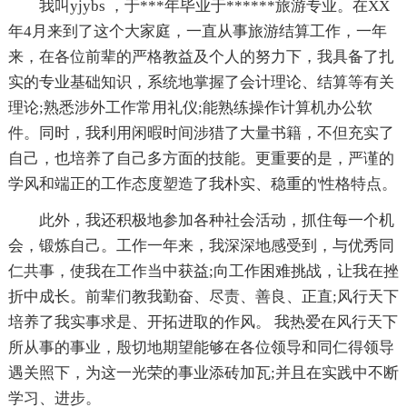
我叫yjybs ，于***年毕业于******旅游专业。在XX
年4月来到了这个大家庭，一直从事旅游结算工作，一年
来，在各位前辈的严格教益及个人的努力下，我具备了扎
实的专业基础知识，系统地掌握了会计理论、结算等有关
理论;熟悉涉外工作常用礼仪;能熟练操作计算机办公软
件。同时，我利用闲暇时间涉猎了大量书籍，不但充实了
自己，也培养了自己多方面的技能。更重要的是，严谨的
学风和端正的工作态度塑造了我朴实、稳重的'性格特点。
此外，我还积极地参加各种社会活动，抓住每一个机
会，锻炼自己。工作一年来，我深深地感受到，与优秀同
仁共事，使我在工作当中获益;向工作困难挑战，让我在挫
折中成长。前辈们教我勤奋、尽责、善良、正直;风行天下
培养了我实事求是、开拓进取的作风。 我热爱在风行天下
所从事的事业，殷切地期望能够在各位领导和同仁得领导
遇关照下，为这一光荣的事业添砖加瓦;并且在实践中不断
学习、进步。