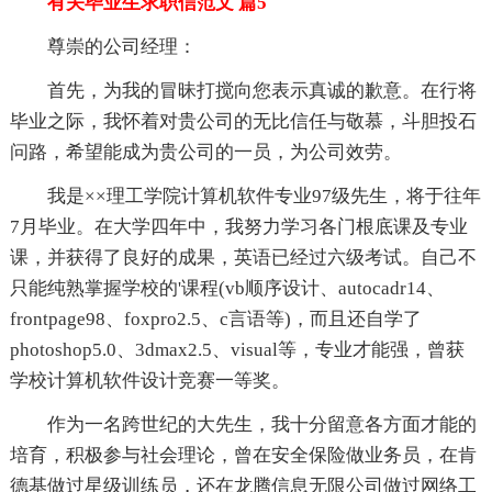
有关毕业生求职信范文 篇5
尊崇的公司经理：
首先，为我的冒昧打搅向您表示真诚的歉意。在行将
毕业之际，我怀着对贵公司的无比信任与敬慕，斗胆投石
问路，希望能成为贵公司的一员，为公司效劳。
我是××理工学院计算机软件专业97级先生，将于往年
7月毕业。在大学四年中，我努力学习各门根底课及专业
课，并获得了良好的成果，英语已经过六级考试。自己不
只能纯熟掌握学校的'课程(vb顺序设计、autocadr14、
frontpage98、foxpro2.5、c言语等)，而且还自学了
photoshop5.0、3dmax2.5、visual等，专业才能强，曾获
学校计算机软件设计竞赛一等奖。
作为一名跨世纪的大先生，我十分留意各方面才能的
培育，积极参与社会理论，曾在安全保险做业务员，在肯
德基做过星级训练员，还在龙腾信息无限公司做过网络工