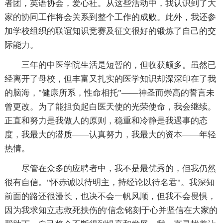
者团，英语协会，爱心社。从这些活动中，我认识到了大
家的协同工作将会关系到整个工作的成败。此外，我还参
加学校组织的联谊知识竞赛及征文很好的锻炼了自己的交
际能力。
三年的中医学院生活是短暂的，但收获颇多。虽然已
经离开了母校，但丰富又扎实的医学知识却深深印在了我
的脑海，"健康所系，性命相托"——神圣而崇高的誓言未
曾更改。为了能担负起白医天使的光荣使命，我会继续。
正直和努力是我做人的原则，稳重和冷静是我遇事的态
度，我最大的潜质——认真努力，我最大的资本——年轻
热情。
尽管在众多的应聘者中，我不是最优秀的，但我仍然
很有自信。"怀赤诚以待明主，持经论以待名君"。我深知
前面的路还很漫长，也决不会一帆风顺，但我不会畏惧，
因为我求知立志救死扶伤的'信念铭刻于心并坚信在大家的