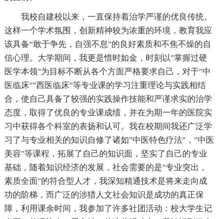
我校自建校以来，一直保持着治学严谨的优良传统。
这样一个学术氛围，创新精神较为浓重的环境，教育我应
该具备“敢于争先，自强不息"的良好素质和不焦不燥的自
信心理。大学期间，我更是惜时如金，时刻以"掌握过硬
医学本领"为目标不断从各个方面严格要求自己，对于"中
医临床""西医临床"等专业课的学习注重理论与实践相结
合，使自己具备了较强的实践操作技能和严谨求实的治学
态度，取得了优良的专业课成绩，并在为期一年的医院实
习中获得各个科室的表扬和认可。我在校期间我还广泛学
习了与专业相关的知识自修了诸如"中医特色疗法"，"中医
美容"等课程，拓展了自己的知识面，坚实了自己的专业
基础，随着知识经济的发展，社会需要的是"专业突出，
素质全面"的符合型人才，我深知精通技术是将来走向成
功的阶梯，而广泛的涉猎人文社会知识是成功的真正保
障，利用课余时间，我参加了许多社团活动：校大学生记