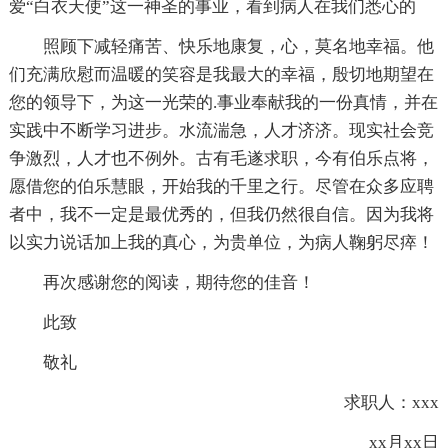
爱“白衣天使”这一神圣的事业，看到病人在我们悉心的
照顾下减轻痛苦、快乐地康复，心，莫名地幸福。他
们充满欣慰而温暖的笑容是我最大的幸福，殷切地期望在
您的领导下，为这一光荣的.事业奉献我的一份真情，并在
实践中不断学习进步。水流湍急，人才济济。现实社会竞
争激烈，人才也不例外。古有毛遂求职，今有伯乐点将，
愿借您的伯乐慧眼，开始我的千里之行。尽管在众多应聘
者中，我不一定是最优秀的，但我仍然很自信。因为我将
以实力说话加上我的真心，为贵单位，为病人鞠躬尽瘁！
再次感谢您的阅读，期待您的佳音！
此致
敬礼
求职人：xxx
xx月xx日