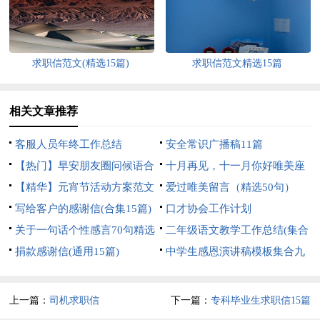
求职信范文(精选15篇)
求职信范文精选15篇
相关文章推荐
客服人员年终工作总结
安全常识广播稿11篇
【热门】早安朋友圈问候语合
十月再见，十一月你好唯美座
集65句
【精华】元宵节活动方案范文
右铭句子（通用40句）
爱过唯美留言（精选50句）
集合8篇
写给客户的感谢信(合集15篇)
口才协会工作计划
关于一句话个性感言70句精选
二年级语文教学工作总结(集合
捐款感谢信(通用15篇)
15篇)
中学生感恩演讲稿模板集合九
篇
上一篇：
司机求职信
下一篇：
专科毕业生求职信15篇