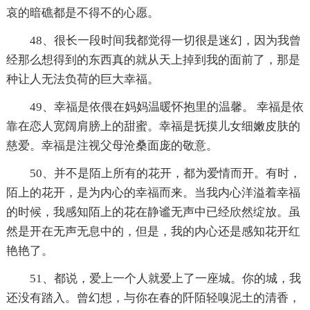
哀的暗礁都是不得不的心愿。
48、很长一段时间我都觉得一切很是迷幻，因为我曾
经那么想得到的东西真的就从天上掉到我的面前了，那是
种让人无法负荷的巨大幸福。
49、幸福是依偎在妈妈温暖怀抱里的温馨。 幸福是依
靠在恋人宽阔肩膀上的甜蜜。幸福是抚摸儿女细嫩皮肤的
慈爱。幸福是注视父母沧桑面庞的敬意。
50、并不是陌上所有的花开，都为爱情而开。有时，
陌上的花开，是为内心的幸福而来。当我内心洋溢着幸福
的时候，我感知陌上的花在静谧无声中已经欣然绽放。虽
然是开在无声无息中的，但是，我的内心还是感知花开红
艳艳了。
51、都说，爱上一个人就爱上了一座城。你的城，我
还没有踏入。曾幻想，与你在春的阡陌轻嗅泥土的清香，