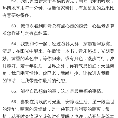
62、我们要进步关于幸福的警觉，当它到来的时辰，
热情地享用每一分钟。据迷信家研讨，有意留意的后果比
有意要好得多。
63、俺每次看到帅哥总有点心虚的感受，心里老盘算
着怎样能与之有点纠葛。
64、我想和你一起，经过喧嚣人群，穿越繁华寂寞。
清晨，在阳光中醒来。午后读一本书，音乐悠扬，光阴美
妙。黄昏的暮色中，等你归来。或有月色，漫步而行，岁
月静好。若干年以后，世界之外，你有气息如虹；天涯海
角，我只幽冥恬静。你已老，我尚年少。让你进入我唯一
的神话，让我带走你最后的幻想。
65、能坐自己想做的事，这才是最幸福的事情。
66、喜欢在清浅的时光里，安静地生活。望一段尘世
的浮华，喧嚣的云烟处，是一朵花开与凋零的距离，常
想，花开时会痛吗？花落时会哭吗？也许，花开与花落本