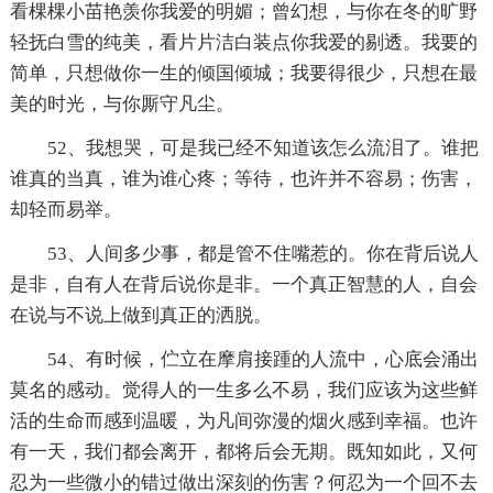
看棵棵小苗艳羡你我爱的明媚；曾幻想，与你在冬的旷野
轻抚白雪的纯美，看片片洁白装点你我爱的剔透。我要的
简单，只想做你一生的倾国倾城；我要得很少，只想在最
美的时光，与你厮守凡尘。
52、我想哭，可是我已经不知道该怎么流泪了。谁把
谁真的当真，谁为谁心疼；等待，也许并不容易；伤害，
却轻而易举。
53、人间多少事，都是管不住嘴惹的。你在背后说人
是非，自有人在背后说你是非。一个真正智慧的人，自会
在说与不说上做到真正的洒脱。
54、有时候，伫立在摩肩接踵的人流中，心底会涌出
莫名的感动。觉得人的一生多么不易，我们应该为这些鲜
活的生命而感到温暖，为凡间弥漫的烟火感到幸福。也许
有一天，我们都会离开，都将后会无期。既知如此，又何
忍为一些微小的错过做出深刻的伤害？何忍为一个回不去