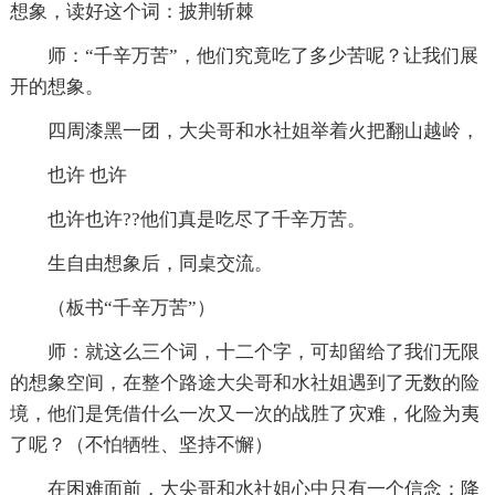
想象，读好这个词：披荆斩棘
师：“千辛万苦”，他们究竟吃了多少苦呢？让我们展
开的想象。
四周漆黑一团，大尖哥和水社姐举着火把翻山越岭，
也许 也许
也许也许??他们真是吃尽了千辛万苦。
生自由想象后，同桌交流。
（板书“千辛万苦”）
师：就这么三个词，十二个字，可却留给了我们无限
的想象空间，在整个路途大尖哥和水社姐遇到了无数的险
境，他们是凭借什么一次又一次的战胜了灾难，化险为夷
了呢？（不怕牺牲、坚持不懈）
在困难面前，大尖哥和水社姐心中只有一个信念：降