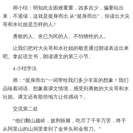
师小结：明知此去困难重重，凶多吉少，偏要站出
来，不退缩，这就是挺身而出 从“挺身而出”，你读出大尖
哥和水社姐是怎样的人?
勇敢的人、舍已为民的人、不怕牺牲的人。
让我们把对大尖哥和水社姐的敬意通过朗读表达出来
吧。拿起语文书，朗读课文的第三小节。
4.小结学法
师：“挺身而出”一词带给我们多少丰富的想象！我们
品味着词语、想象着课文情境，感受到勇敢的大尖哥和水
社姐。课文还有那些地方让你感动？。
交流第二处
“他们翻山越岭，披荆斩棘，吃尽了千辛万苦，终于
从阿里山的山洞里拿到了金斧头和金剪刀。”