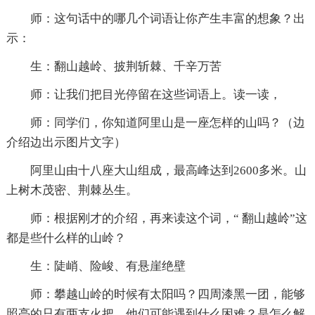
师：这句话中的哪几个词语让你产生丰富的想象？出
示：
生：翻山越岭、披荆斩棘、千辛万苦
师：让我们把目光停留在这些词语上。读一读，
师：同学们，你知道阿里山是一座怎样的山吗？（边
介绍边出示图片文字）
阿里山由十八座大山组成，最高峰达到2600多米。山
上树木茂密、荆棘丛生。
师：根据刚才的介绍，再来读这个词，“ 翻山越岭”这
都是些什么样的山岭？
生：陡峭、险峻、有悬崖绝壁
师：攀越山岭的时候有太阳吗？四周漆黑一团，能够
照亮的只有两支火把，他们可能遇到什么困难？是怎么解