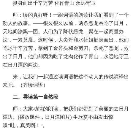
挺身而出千辛万苦 化作青山 永远守卫
师：读的真好呀！一组词语的朗读让我们看到了一个
动人的故事。——很久很久以前，两条恶龙吞吃了日月，
天地间漆黑一团。人们为了降伏恶龙，聚在一起商量办
法，一筹莫展。这时候，大尖哥和水社姐挺身而出，他们
吃尽千辛万苦，拿到了金斧头和金剪刀。杀死了恶龙，救
出了日月，他们却因为吃了龙肉化作了青山，永远地守卫
在日月潭的两边。
来，让我们一起通过读词语把这个动人的传说演绎出
来吧。（齐读词语）
二、导读第一自然段
师：大家动情的朗读，把我们都带到了美丽的去日月
潭边。(播放课件，日月潭图片) 生欣赏不由发出惊
叹“哇，真美啊！”。