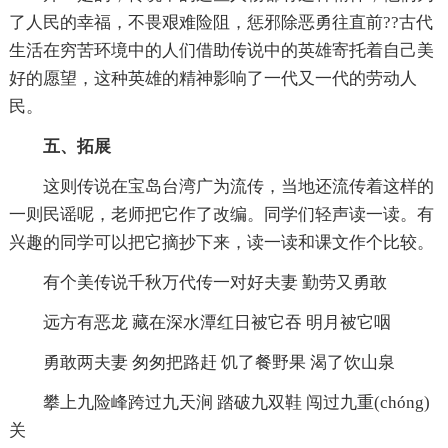
了人民的幸福，不畏艰难险阻，惩邪除恶勇往直前??古代
生活在穷苦环境中的人们借助传说中的英雄寄托着自己美
好的愿望，这种英雄的精神影响了一代又一代的劳动人
民。
五、拓展
这则传说在宝岛台湾广为流传，当地还流传着这样的
一则民谣呢，老师把它作了改编。同学们轻声读一读。有
兴趣的同学可以把它摘抄下来，读一读和课文作个比较。
有个美传说千秋万代传一对好夫妻 勤劳又勇敢
远方有恶龙 藏在深水潭红日被它吞 明月被它咽
勇敢两夫妻 匆匆把路赶 饥了餐野果 渴了饮山泉
攀上九险峰跨过九天涧 踏破九双鞋 闯过九重(chóng)
关