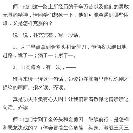
师：他们这一路上所经历的千辛万苦以及他们的勇敢
无畏的精神，请同学们想象一下，他们可能会遇到哪些困
难，又是怎样克服的？
说一说，补充完整，写一段话。
1、为了早点拿到金斧头和金剪刀，他俩夜以继日地
赶路，饿了—；渴了—；累了—。
2、山高路险，有一次，——
谁再来读一读这一句话，边读边在脑海里浮现你刚才
描绘的画面。指名读、齐读。
真是功夫不负有心人啊！让我们带着敬佩之情读读这
句话。齐读
师：他们拿到了金斧头和金剪刀，继续前行，是怎样
和恶龙决战的？（体会冒着生命危险，纵身、激战三天三