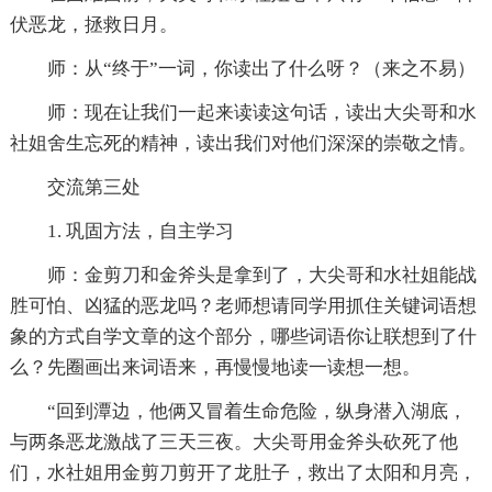
伏恶龙，拯救日月。
师：从“终于”一词，你读出了什么呀？（来之不易）
师：现在让我们一起来读读这句话，读出大尖哥和水
社姐舍生忘死的精神，读出我们对他们深深的崇敬之情。
交流第三处
1. 巩固方法，自主学习
师：金剪刀和金斧头是拿到了，大尖哥和水社姐能战
胜可怕、凶猛的恶龙吗？老师想请同学用抓住关键词语想
象的方式自学文章的这个部分，哪些词语你让联想到了什
么？先圈画出来词语来，再慢慢地读一读想一想。
“回到潭边，他俩又冒着生命危险，纵身潜入湖底，
与两条恶龙激战了三天三夜。大尖哥用金斧头砍死了他
们，水社姐用金剪刀剪开了龙肚子，救出了太阳和月亮，