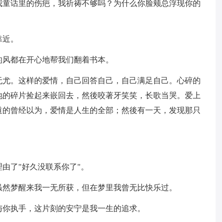
我童话里的伤疤，我祈祷不够吗？为什么你脸颊总浮现你的
靠近。
的风都在开心地帮我们翻着书本。
无尤。这样的爱情，自己回答自己，自己满足自己。心碎的
地的碎片捡起来嵌回去，然後咬著牙笑笑，长歌当哭。爱上
道的曾经以为，爱情是人生的全部；然後有一天，发现那只
。
由了"好久没联系你了"。
虽然梦醒来我一无所获，但在梦里我曾无比快乐过。
与你执手，这片刻的安宁是我一生的追求。