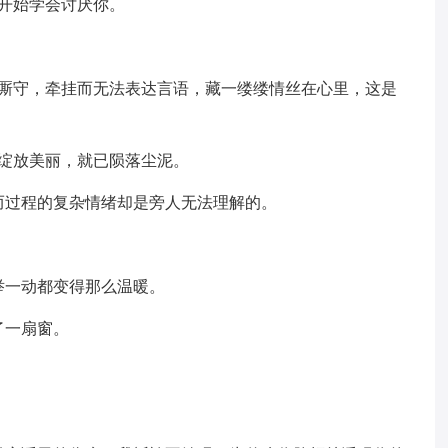
开始学会讨厌你。
能厮守，牵挂而无法表达言语，藏一缕缕情丝在心里，这是
绽放美丽，就已陨落尘泥。
而过程的复杂情绪却是旁人无法理解的。
。
举一动都变得那么温暖。
了一扇窗。
。