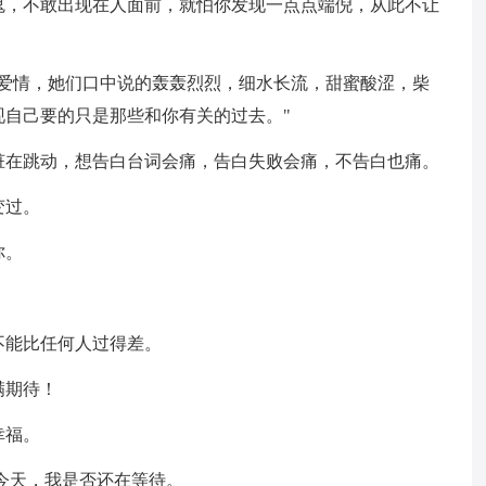
鬼，不敢出现在人面前，就怕你发现一点点端倪，从此不让
段爱情，她们口中说的轰轰烈烈，细水长流，甜蜜酸涩，柴
自己要的只是那些和你有关的过去。"
脏在跳动，想告白台词会痛，告白失败会痛，不告白也痛。
变过。
你。
不能比任何人过得差。
满期待！
幸福。
的今天，我是否还在等待。