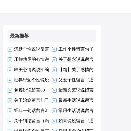
最新推荐
沉默个性说说留言
工作个性留言句子
（通用30句）
压抑憋屈的心情说
汇总（精选80
关于想念说说留言
说15篇
唯美心情说说汇编
句）
大全60句
【精】关于感情的
15篇
经典思念个性说说
说说
父爱个性留言（通
留言大全100句
包容说说留言60
用50句）
最新文艺说说留言
句精选
关于治愈留言句子
汇总（通用90
最新生活说说留言
（精选40句）
经典一句话留言汇
句）
大全140句精选
常用生活说说留言
总（精选60句）
关于纠结留言（精
汇总（通用70
如果说说留言（通
选40句）
经典忧伤个性留言
句）
用70句）
常用思念个性留言