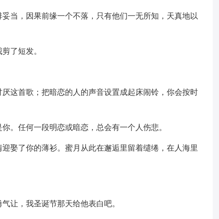
排妥当，因果前缘一个不落，只有他们一无所知，天真地以
我剪了短发。
讨厌这首歌；把暗恋的人的声音设置成起床闹铃，你会按时
是你。任何一段明恋或暗恋，总会有一个人伤悲。
情迎娶了你的薄衫。蜜月从此在邂逅里留着缱绻，在人海里
勇气让，我圣诞节那天给他表白吧。