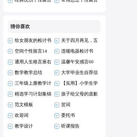
90句
大全60句精选
猜你喜欢
给女朋友的检讨书
关于四月再见，五
空间个性留言14
月你好唯美座右铭
违规电器检讨书
篇
通用人生格言座右
句子汇总60句精
15篇
温馨午安感言60
铭摘录40句
数学教学总结
选
句精选
大学毕业生自荐信
三年级上册教学计
【实用】小学生学
划模板集锦8篇
精选学习计划集锦
习计划4篇
孩子给父母的道歉
七篇
范文模板
信
贺词
欢迎词
委托书
教学设计
听课报告