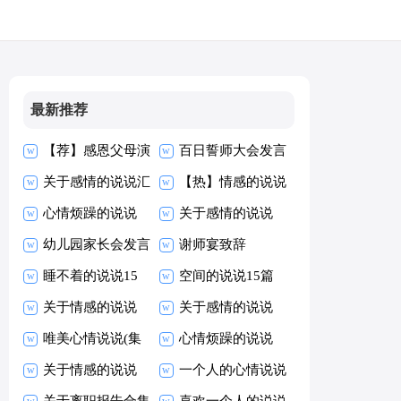
最新推荐
【荐】感恩父母演
百日誓师大会发言
讲稿
关于感情的说说汇
稿
【热】情感的说说
编15篇
心情烦躁的说说
关于感情的说说
15篇
幼儿园家长会发言
(集锦15篇)
谢师宴致辞
稿(精选15篇)
睡不着的说说15
空间的说说15篇
篇
关于情感的说说
关于感情的说说
【荐】
唯美心情说说(集
(精选15篇)
心情烦躁的说说
锦15篇)
关于情感的说说
一个人的心情说说
(通用15篇)
关于离职报告合集
15篇
喜欢一个人的说说