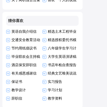
15篇
(集锦15篇)
猜你喜欢
英语自我介绍信
精选土木工程毕业
15篇
交通安全教育活动
生自荐信三篇
精选授权委托书模
总结
节约用纸倡议书
板汇编7篇
八年级学生学习计
毕业联欢会主持稿
划 12篇
大学生英语演讲稿
酒店保安辞职信
书店年检自查报告
(15篇)
有关感恩感谢信
经典文艺唯美说说
保证书
留言（精选40
实习报告
教学设计
句）
学习计划
辞职信
教学资料