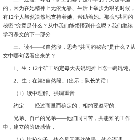
的，因为在她精神上无依无靠、生活上举步为艰的时候，
有12个人毅然决然地支持着她、帮助着她。那么“共同的
秘密”究竟是什么？从中我们能领悟到什么呢？我们继续
学习课文的下一部分
三、读4——6自然段，思考“共同的秘密”是什么？从
文中哪句话看出来的？
1、生：12个矿工约定每天去馄饨摊上吃一碗馄饨。
2、生：在第5自然段。[出示：队长的话]
（1）读中理解、强调重音
约定——经过商量而确定的，相约要遵守的。
兄弟、自己的兄弟——他们同甘苦，共患难的工作
中，建立的阶级感情，
（2）比较句子，体会反问表达效果，体会语调