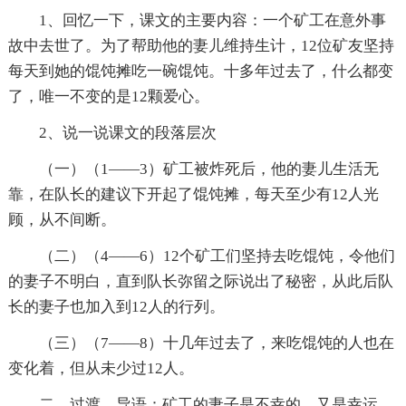
1、回忆一下，课文的主要内容：一个矿工在意外事
故中去世了。为了帮助他的妻儿维持生计，12位矿友坚持
每天到她的馄饨摊吃一碗馄饨。十多年过去了，什么都变
了，唯一不变的是12颗爱心。
2、说一说课文的段落层次
（一）（1——3）矿工被炸死后，他的妻儿生活无
靠，在队长的建议下开起了馄饨摊，每天至少有12人光
顾，从不间断。
（二）（4——6）12个矿工们坚持去吃馄饨，令他们
的妻子不明白，直到队长弥留之际说出了秘密，从此后队
长的妻子也加入到12人的行列。
（三）（7——8）十几年过去了，来吃馄饨的人也在
变化着，但从未少过12人。
二、过渡、导语：矿工的妻子是不幸的，又是幸运