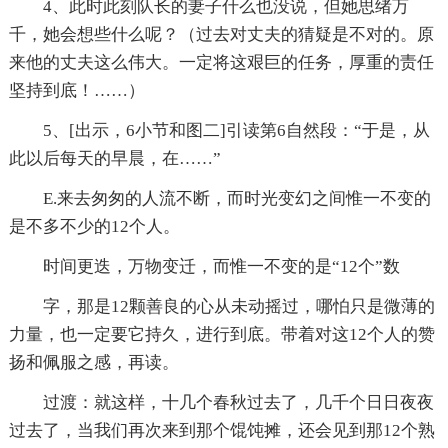
4、此时此刻队长的妻子什么也没说，但她思绪万
千，她会想些什么呢？（过去对丈夫的猜疑是不对的。原
来他的丈夫这么伟大。一定将这艰巨的任务，厚重的责任
坚持到底！……）
5、[出示，6小节和图二]引读第6自然段：“于是，从
此以后每天的早晨，在……”
E.来去匆匆的人流不断，而时光变幻之间惟一不变的
是不多不少的12个人。
时间更迭，万物变迁，而惟一不变的是“12个”数
字，那是12颗善良的心从未动摇过，哪怕只是微薄的
力量，也一定要它持久，进行到底。带着对这12个人的赞
扬和佩服之感，再读。
过渡：就这样，十几个春秋过去了，几千个日日夜夜
过去了，当我们再次来到那个馄饨摊，还会见到那12个熟