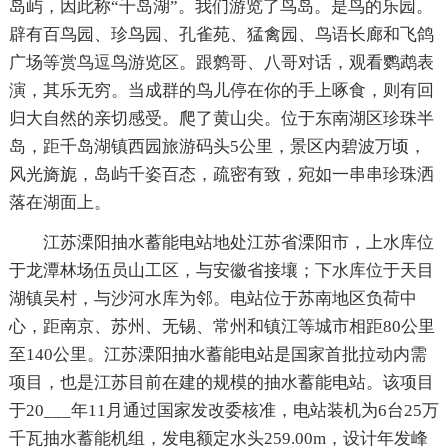
岛屿，因此称“千岛湖”。我们游览了鸟岛。是鸟的乐园。
辟有百鸟园、珍鸟园、孔雀苑、猛禽园、鸟语长廊和飞鸽
广场等赏鸟逗鸟游览区。跟鹩哥、八哥对话，观看鹦鹉表
演，其乐无穷。当成群的鸟儿停在你的手上啄食，则有回
归大自然的亲切感受。爬了黄山尖。位于东南湖区珍珠半
岛，距千岛湖镇西园旅游码头5公里，景区内碧波万顷，
风光旖旎，岛屿千姿百态，疏密有致，宛如一串串珍珠洒
落在湖面上。
江苏溧阳抽水蓄能电站地处江苏省溧阳市，上水库位
于龙潭林场伍员山工区，与安徽省接壤；下水库位于天目
湖镇吴村，与沙河水库为邻。电站位于苏南地区负荷中
心，距南京、苏州、无锡、常州和镇江等城市相距80公里
至140公里。江苏溧阳抽水蓄能电站是国家首批拉动内需
项目，也是江苏目前在建的规模的抽水蓄能电站。该项目
于20___年11月通过国家发改委核准，电站装机为6台25万
千瓦抽水蓄能机组，发电额定水头259.00m，设计年发峰