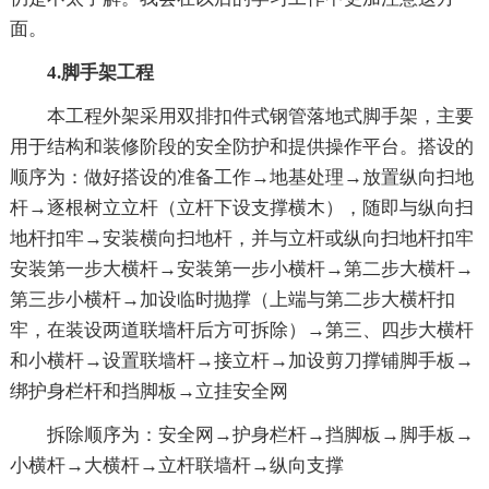
面。
4.脚手架工程
本工程外架采用双排扣件式钢管落地式脚手架，主要
用于结构和装修阶段的安全防护和提供操作平台。搭设的
顺序为：做好搭设的准备工作→地基处理→放置纵向扫地
杆→逐根树立立杆（立杆下设支撑横木），随即与纵向扫
地杆扣牢→安装横向扫地杆，并与立杆或纵向扫地杆扣牢
安装第一步大横杆→安装第一步小横杆→第二步大横杆→
第三步小横杆→加设临时抛撑（上端与第二步大横杆扣
牢，在装设两道联墙杆后方可拆除）→第三、四步大横杆
和小横杆→设置联墙杆→接立杆→加设剪刀撑铺脚手板→
绑护身栏杆和挡脚板→立挂安全网
拆除顺序为：安全网→护身栏杆→挡脚板→脚手板→
小横杆→大横杆→立杆联墙杆→纵向支撑