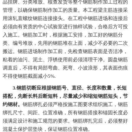
品挂牌、分类堆放、核查发货等整个钢筋制作加工过程的
管理，以确保钢筋制作加工的质量。本工程梁主筋连接采
用滚轧直螺纹钢筋连接接头。在工程中钢筋进场和连接后
必须由有资质的中心试验室进行抽样试验，合格后方可投
入施工。钢筋加工时，根据施工安排，加工好的钢筋分
类、编号堆放，先用的钢筋堆在上面，减少不必要的二次
搬运。钢筋进场制作加工前，先检查钢筋表面是否洁净，
粘着的油污、泥土、浮锈使用前必须清理干净。圆盘钢筋
调直后，不得有局部弯曲、死弯、小波浪形，其表面伤痕
不得使钢筋截面减小5%.
3.钢筋切断应根据钢筋号、直径、长度和数量，长短
搭配，先断长料后断短料，尽量减少和缩短钢筋短头，节
约钢材。
钢筋绑扎必须严格按施工图要求组织施工，钢筋
绑扎尺寸、间距、位置准确，所有钢筋搭接和锚固长度必
须满足设计和施工规范的要求。钢筋绑扎完后，必须整好
混凝土保护层垫块，保证钢筋位置准确。