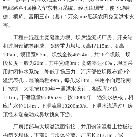
电线路各4回接入华东电力系统。经水库调节，使下游建
德、桐庐、富阳三市（县）2万余hmz肥沃农田免受洪水灾
害。
工程由混凝土宽缝重力坝、坝后溢流式厂房、开关站
和过坝设施等组成。宽缝重力坝坝顶高程115m，坝高
105m，坝顶宽8.5m。坝线全长465.4m，共26个坝段，坝
段长度一般为20m，其中宽缝8m；宽缝率达40%，坝基采
用封闭排水系统，降低了扬压力。河床部位坝段布置9个
溢流表孔，堰顶高程99m，每孔宽13m，采用平面定轮闸
门控制。大坝按1000年一遇洪水设计，相应库水位
111m，下泄流量9500m3/s；按10000年一遇洪水校核，相
应库水位114m，下泄流量13200m3/s。下泄水流通过厂房
顶经末端差动式鼻坎挑向下游。
厂房顶部与大坝溢流面衔接，并用钢筋混凝土拉板结
构简支坝体，下部则与坝体分离。厂房长213.1m，宽