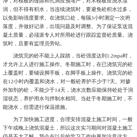
净，对模板的缝隙和孔洞应预堵严，对木模板应浇水湿
润，但不得有积水，当连续浇筑时，要避免砼积水过多，
以免影响强度要求。在浇筑口处，每隔3小时测定一次坍
落度，并做好记录，出现问题及时调整。为了保证泵送混
凝土质量，必须派专人对所用砼进行跟踪监督砼质量。浇
筑时，且要有监理员旁站。
浇筑完的砼不能上人踩踏，当砼强度达到1.2mpa时，
才允许上人进行施工操作。冬期施工时，在已浇筑完的砼
上覆盖时，要铺设脚手板，在脚手板上操作。浇筑完的砼
在12小时内覆盖和浇水，对一般砼养护不少于7天。对掺
外加剂的砼，不能少于14天，浇水次数应能保持砼处于润
湿状态，养护用水与拌制水相同。当处于冬期施工时，不
能浇水，但需进行保温措施。
为了加快施工进度，合理安排混凝土施工时间，一般
下午或晚上浇筑混凝土，所以这次实习期间对混凝土施工
仍是不太了解。我会在以后的学习工作中更加注意这方