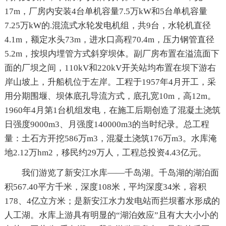
17m，厂房内安装4台单机容量7.5万kW和5台单机容量
7.25万kW的.混流式水轮发电机组，共9台，水轮机直径
4.1m，额定水头73m，进水口高程70.4m，压力钢管直径
5.2m，按坝内埋管方式斜穿坝体。副厂房布置在溢流面下
面的厂坝之间，110kV和220kV开关站均布置在坝下游右
岸山坡上，升船机位于左岸。工程于1957年4月开工，采
用分期围堰、坝体底孔导流方式，底孔宽10m，高12m。
1960年4月第1台机组发电，在施工后期创造了混凝土浇筑
日强度9000m3、月强度140000m3的当时纪录。总工程
量：土石方开挖586万m3，混凝土浇筑176万m3。水库淹
地2.12万hm2，移民约29万人，工程总投资4.43亿元。
我们游览了新安江水库——千岛湖。千岛湖的湖泊面
积567.40平方千米，深度108米，平均深度34米，容积
178、4亿立方米；是新安江水力发电站而拦坝蓄水形成的
人工湖。水库上游具有明显的“湖泊效应”且有大大小小的