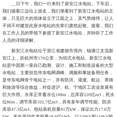
__日下午，我们一行来到了新安江水电站。下车后，
我们循着江边往上游走，我们便看到了新安江水电站的主
体，只见巨大的坝体耸立于江面之上，其气势雄伟，让人
不得不对建造此座水电站的先辈们肃然起敬。接着，我们
在工作人员的带领下参观了新安江水电站，并聆听了工作
人员的详细讲解。
新安江水电站位于浙江省建德市境内，钱塘江支流新
安江上，距杭州市170公里，为坝式水电站。新安江水电
站是中国第一座自己勘测、设计、施工和制造设备的大型
水电站，主要担负华东电网调峰、调频和事故备用任务，
是华东电网骨干电站之一，并有防洪、灌溉、航运、养殖
和旅游等综合效益，对促进沪、杭、宁地区工农业发展有
巨大作用。水库正常蓄水位108m，总库容220亿m3，死水
位86m，调节库容102.7亿m3，具有多年调节性能。防洪
库容47.3亿m3。电站装机容量81万kW，保证出力17.8万
kW，多年平均年发电量18.6亿kWh。以220kV和110kV输