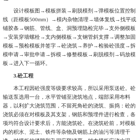
设计模板图→模板拼装→刷脱模剂→弹模板位置控制
线（距模板500mm）→模内杂物清理→墙体复线→找平或
铺胶条→钢筋、管线、盒、洞预埋隐检完毕→支外侧模板
→安装穿墙螺栓→支内侧模板→支钢管斜支撑→调整加固
模板→预检模板并签字→砼浇筑→养护→检验砼强度→拆
模申请→审批申请→拆模→修整模板→刷脱模剂→码放模
板→进入下一循环。
3.砼工程
本工程因砼强度等级要求较高，所以采用泵送砼。砼
输送泵选用一台，水平管铺至浇筑地点，端部采用布料
器，以利扩大浇筑范围，不留死角砼的浇筑、振捣：砼的
浇筑必须在对模板及其支架，钢筋和预埋件进行检查，各
项均符合设计要求后，方能浇筑砼。在浇筑砼前，对模板
内的积水、泥土、铁件等杂物及钢筋上的油污等清理干