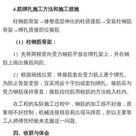
4.筋绑扎施工方法和施工措施
柱钢筋骨架→修整底层伸出的柱搭接筋→安装柱钢筋
骨架→绑扎搭接部位箍筋
（1）柱钢筋骨架：
1）先将两根竖向受力钢筋平放在绑扎架上，并在钢
筋上画出箍筋间距。
2）根据画线位置，将箍筋套在受力筋上逐个绑扎。
为防止骨架变形，宜采用反十字扣或套扣绑扎。箍筋应与
受力钢筋保持垂直；箍筋拉结筋用植筋的方法植入柱内。
在工程的实际施工过程中，钢筋的加工很不好做，质
量很不好控制，机械连接很容易出现马蹄茬，所以主要靠
工人师傅凭经验来克服这一问题。
四、收获与体会