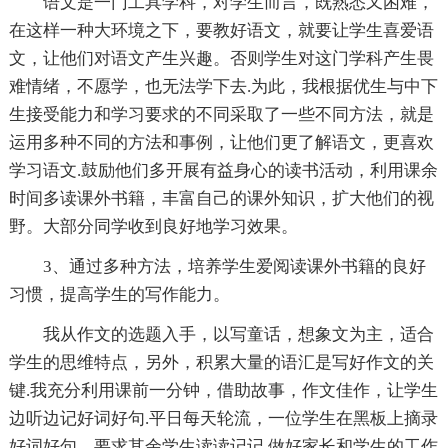
语文是一门工具学科，对学生而言，既熟悉又困难，
在这样一种大环境之下，要教好语文，就要让学生喜爱语
文，让他们对语文产生兴趣。否则学生对这门学科产生畏
难情绪，不愿学，也无法学下去.为此，我根据优生与中下
生接受能力和学习要求的不同采取了一些不同方法，就是
运用多种不同的方法和事例，让他们更了解语文，更喜欢
学习语文.鼓励他们多开展有益身心的读书活动，利用课余
时间多读课外书籍，丰富自己的课外知识，扩大他们的视
野。大部分同学收到良好地学习效果。
3、通过多种方法，培养学生爱阅读课外书籍的良好
习惯，提高学生的写作能力。
我从作文的选题入手，以写童话，想象文为主，适合
学生的思维特点，另外，积累大量的语汇是写好作文的关
键.我充分利用课前一分钟，借助故事，作文佳作，让学生
边听边记好词好句.平日每天轮流，一位学生在黑板上摘录
好词好句，要求其余学生读读记记.做好家长和学生的工作