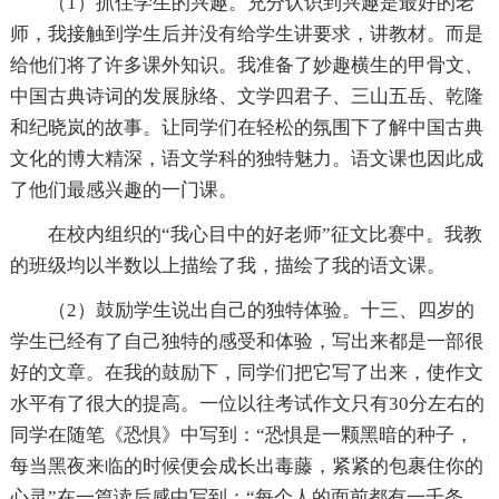
（1）抓住学生的兴趣。充分认识到兴趣是最好的老
师，我接触到学生后并没有给学生讲要求，讲教材。而是
给他们将了许多课外知识。我准备了妙趣横生的甲骨文、
中国古典诗词的发展脉络、文学四君子、三山五岳、乾隆
和纪晓岚的故事。让同学们在轻松的氛围下了解中国古典
文化的博大精深，语文学科的独特魅力。语文课也因此成
了他们最感兴趣的一门课。
在校内组织的“我心目中的好老师”征文比赛中。我教
的班级均以半数以上描绘了我，描绘了我的语文课。
（2）鼓励学生说出自己的独特体验。十三、四岁的
学生已经有了自己独特的感受和体验，写出来都是一部很
好的文章。在我的鼓励下，同学们把它写了出来，使作文
水平有了很大的提高。一位以往考试作文只有30分左右的
同学在随笔《恐惧》中写到：“恐惧是一颗黑暗的种子，
每当黑夜来临的时候便会成长出毒藤，紧紧的包裹住你的
心灵”在一篇读后感中写到：“每个人的面前都有一千条