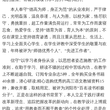
本人奉守“德高为师，身正为范”的从业准则，严于律
己，光明磊落，温良恭谨，与人为善。以校为家，恪尽职
守，勇挑重担，超工作量满负荷运行，常常为工作而废寝
忘食。热爱学生，坚持“德育为首，育人为本”的原则，不
仅在课堂上坚持德育渗透，而且注重从思想上、生活上、
学习上全面关心学生，在学生评教中深受学生的敬重与欢
迎，年终被评为“师德优秀个人”、“先进工作者”。
信守“以学习者身份从业，以思想者姿态施教”的工作
准则，在勤于学习、耕读不辍的过程中苦练内功，在教学
上不断超越自我。订阅专业杂志5种，全年购买业务书籍
40余册，潜心研读;精心选购优秀的高三语文教辅资料15
种，兼收并蓄，取精用宏。被评为浏阳市“百名读书积极
分子”。正是在这样的读书背景下，本人立足于践行课程
改革新理念、追踪把握改革的新动向，在教学设计上博观
约取，追求“用教参而不囿于教参”的个性化处理，总是在