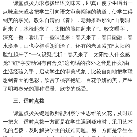
课堂点拨力求点拨出语文味来，即真正使学生嚼出一
点味道来或者把学生引向语文审美阅读的轨道，使学生得
到美的享受。教朱自清的《春》，老师推敲那句“山朗润
起来了，水涨起来了，太阳的脸红起来了”。咬文嚼字，
深究一番，嚼出了一些味道来：春天来了，春日融融，春
水涣涣，山也变得明朗润泽了。还有的老师紧扣“太阳的
脸红起来了”一句设疑点析：春天来了，太阳给人什么感
觉?“红”字变动词有何含义?这句话的弦外之音是什么?由
生活经验入手，启动学生的审美想象，比较自如地把学联
想到春天的色彩，欣赏了桃杏艳红、百花争妍的美，产生
了明媚春光的那种温暖、欣悦的感受。
三、适时点拨
课堂点拨关键是教师能明察学生思维的火花，及时加
一把火。适时点拨一方面是在学生遇到疑难时，采用艺术
化的点拨，及时解决学生的疑难问题。另一方面是学生在