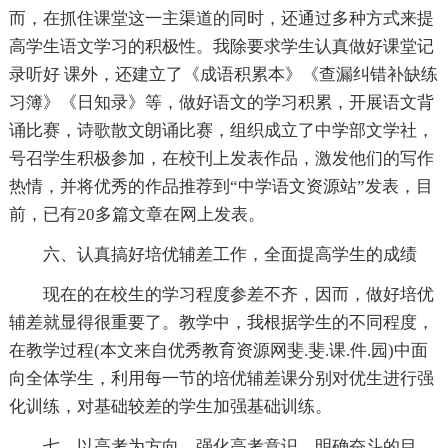
而，在抓住课堂这一主渠道的同时，还通过多种方式来提
高学生语文学习的积极性。我除要求学生认真做好课堂记
录听好 课外，还建立了《成语积累本》《查漏纠错补缺练
习簿》《日知录》等，做好语文的学习积累，开展语文背
诵比赛，诗歌散文朗诵比赛，组织成立了中学部文学社，
号召学生积极参加，在校刊上发表作品，激发他们的写作
热情，并将优秀的作品推荐到“中学语文资源站”发表，目
前，已有20多篇文章在网上发表。
六、认真搞好培优辅差工作，全面提高学生的成绩
现在的在校生的学习程度参差不齐，因而，做好培优
辅差就显得很重要了。教学中，我根据学生的不同程度，
在教学过程(本文来自优秀教育资源网斐.斐.课.件.园)中面
向全体学生，利用每一节的培优辅差课分别对优生进行强
化训练，对基础较差的学生加强基础训练。
七、以高考为方向，强化高考意识，明确奋斗的目