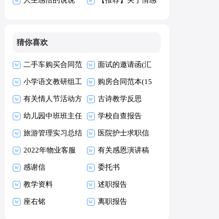
15篇
的说说
猜你喜欢
二手车购买合同范
面试的邀请函(汇
本
小学语文教研组工
编15篇)
购房合同范本(15
作计划
有关情人节活动方
篇)
古诗教学反思
案(通用15篇)
幼儿园中班班主任
学校自查报告
工作总结15篇
旅游管理实习总结
医院护士求职信
2022年物业客服
10篇
有关感恩演讲稿
部年终总结
感谢信
委托书
教学资料
述职报告
座右铭
离职报告