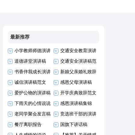
最新推荐
小学教师师德演讲
交通安全教育演讲
稿
道德讲堂演讲稿
稿
交通安全演讲稿范
书香伴我成长演讲
文
新娘父亲婚礼致辞
稿优秀
诚信演讲稿范文
感恩父母演讲稿
爱护公物的演讲稿
【热门】
开学庆典致辞范文
下雨天的心情说说
感恩演讲稿集锦
(通用15篇)
老同学聚会发言稿
15篇
竞选班干部的演讲
范文
餐厅离职报告
稿15篇
国旗下讲话稿
人生感悟的说说
【推荐】关于情感