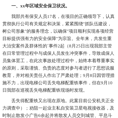
一、xx年区域安全保卫状况。
我部共有保安人员17名，在项目的正确领导下，认真
贯彻执行公司有关规定和决策，紧紧围绕"抓队伍建设，
树公司形象"的服务理念，以确保"项目顺利实现各项经营
目标提供强有力的安全保障"为宗旨。全年来，共发生重
大治安案件及群体性的`事件2起（8月25日出现我部主管
在日常管理过程中与成保人员发生冲突事件，导致成保人
员集体罢工，在此次事故处理过程中，始终本着尊重事实
的原则，采取谨慎、负责的态度对参与者进行了思想说服
教育，并对相关责任人作出了严肃处理；9月8日因管理措
施不力，出现电梯公司丢失电梯配重铁事件，但在9月10
日我部在巡视丢失电梯配重铁现场时发现。
丢失得配重铁又出现在原地。此案目前公安机关正全
力调查中）；劝阻一起业主私自安装卫星电视接收器，及
时制止散发小广告6余起并将散发人员交到城管、平息斗