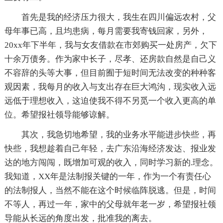
首先是我的经济压力很大，我生在四川偏远农村，父
母年事已高，且均患病，每月需要我寄钱回家，另外，
20xx年下半年，我与女友借款在市郊购买一处房产，欠下
十余万债务。作为家中长子，尽孝、还房款自然是自己义
不容辞的头等大事，但目前囿于短时间无法改变的种种客
观因素，我每月的收入与支出存在巨大鸿沟，现实收入远
远低于理想收入，这迫使我不得不另觅一个收入更高的单
位。希望报社领导能够谅解。
其次，我急切地希望，我的业务水平能进步快些，再
快些，我想趁着自己年轻，去广东沿海经济发达、报业发
达的地方闯闯，既增加可观的收入，同时学习新的.理念。
我知道，XX年是法制报关键的一年，作为一个有责任心
的法制报人，当然不能在这个时候临阵脱逃。但是，时间
不等人，再过一年，家中的父母就年老一岁，希望报社领
导能从长远的角度出发，批准我的离去。