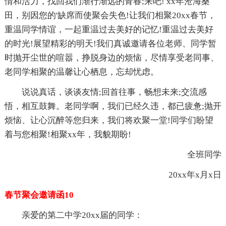
情和活力，找回我们渐行渐远的青春;来吧! xx年沧海桑
田，别因您的'缺席而使聚会失色!让我们相聚20xx春节，
重温同学情谊，一起重温过去美好的记忆!重温过去美好
的时光!展望精彩的明天!我们真诚邀请各位老师、同学暂
时抛开尘世的喧嚣，挣脱身边的烦恼，尽情享受老同事、
老同学相聚的温馨让心栖息，忘却忧虑。
说说真话，谈谈友情;回首往事，畅想未来;交流感
悟，相互鼓舞。老同学啊，我们已经久违，都已疲惫;抛开
烦恼、让心沉醉等您归来，我们将欢聚一堂!同学们盼望
着与您相聚!相聚xx年，我貌期盼!
全班同学
20xx年x月x日
春节聚会邀请函10
亲爱的第二中学20xx届的同学：