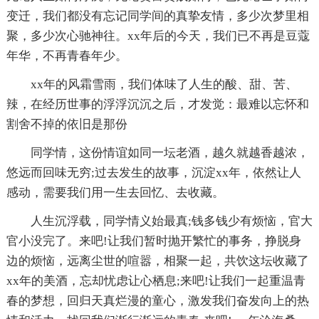
变迁，我们都没有忘记同学间的真挚友情，多少次梦里相
聚，多少次心驰神往。xx年后的今天，我们已不再是豆蔻
年华，不再青春年少。
xx年的风霜雪雨，我们体味了人生的酸、甜、苦、
辣，在经历世事的浮浮沉沉之后，才发觉：最难以忘怀和
割舍不掉的依旧是那份
同学情，这份情谊如同一坛老酒，越久就越香越浓，
悠远而回味无穷;过去发生的故事，沉淀xx年，依然让人
感动，需要我们用一生去回忆、去收藏。
人生沉浮载，同学情义始最真;钱多钱少有烦恼，官大
官小没完了。来吧!让我们暂时抛开繁忙的事务，挣脱身
边的烦恼，远离尘世的喧嚣，相聚一起，共饮这坛收藏了
xx年的美酒，忘却忧虑让心栖息;来吧!让我们一起重温青
春的梦想，回归天真烂漫的童心，激发我们奋发向上的热