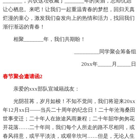
_______，共饮这坛收藏了_______年的美酒，忘却忧虑
让心栖息。来吧！让我们一起重温青春的梦想，回归天真
烂漫的童心，激发我们奋发向上的热情和活力，找回我们
渐行渐远的青春！
相聚_______年，我们共期盼！
_________同学聚会筹备组
20xx年_____月_____日
春节聚会邀请函2
亲爱的xxx部队宣城籍战友：
光阴荏苒，岁月如梭！不知不觉间，我们将迎来20xx
年12月xx日——当兵二十周年的纪念日！二十年沧海桑田
世事变迁；二十年人在旅途风雨兼程；二十年韶华匆匆花
开花落……二十年间，我们每个人所走的路不尽相同，或
春风得意，或平平淡淡，或艰辛坎坷……但是，无论人生