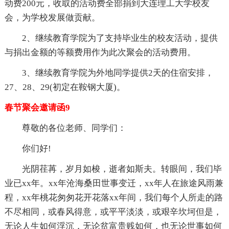
动费200元，收取的活动费全部捐到大连理工大学校友
会，为学校发展做贡献。
2、继续教育学院为了支持毕业生的校友活动，提供
与捐出金额的等额费用作为此次聚会的活动费用。
3、继续教育学院为外地同学提供2天的住宿安排，
27、28、29(初定在鞍钢大厦)。
春节聚会邀请函9
尊敬的各位老师、同学们：
你们好!
光阴荏苒，岁月如梭，逝者如斯夫。转眼间，我们毕
业已xx年。xx年沧海桑田世事变迁，xx年人在旅途风雨兼
程，xx年桃花匆匆花开花落xx年间，我们每个人所走的路
不尽相同，或春风得意，或平平淡淡，或艰辛坎坷但是，
无论人生如何浮沉，无论贫富贵贱如何，也无论世事如何