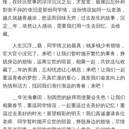
辣，在经历世事的浮浮沉沉之后，才发觉：最难以忘怀和
割舍不掉的'依旧是那份同学情，这份情谊如同一坛老酒，
越久就越香越浓，悠远而回味无穷；过去发生的故事，沉
淀__年，依然让人感动，需要我们用一生去回忆、去收
藏。
人生沉浮__载，同学情义始最真；钱多钱少有烦恼，
官大官小没完了。来吧！让我们暂时抛开繁忙的事务，挣
脱身边的烦恼，远离尘世的喧嚣，相聚一起，共饮这坛收
藏了__年的美酒，忘却忧虑让心栖息；来吧！让我们一起
重温青春的梦想，天真烂漫的童心，激发我们奋发向上的
热情和活力，找回我们渐行渐远的青春；来吧！
__年沧海桑田，别因您的缺席而使聚会失色！让我们
相聚春节，重温同学情谊，一起重温过去美好的记忆！重
温过去美好的时光！展望精彩的明天！我们真诚邀请各位
老师、同学暂时抛开尘世的喧嚣，挣脱身边的烦恼，尽情