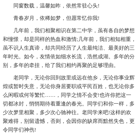
同窗数载，温馨如昨，依然常驻心头!
青春岁月，依稀如梦，但愿常忆你我!
几年前，我们相聚相识在第二中学，虽有各自的梦想
和憧憬，却是同样的热血和激情;几年前，我们相知相重，
虽不识人生真谛，却共同经历了人生最纯洁、最美好的三
年时光。如今，友情依如细水长流，浩然成湖。多年的分
别，多年的牵挂，给了我们相约再聚的足够理由。
老同学，无论你回到故里或远在他乡，无论你事业辉
煌或暂时失意，无论你身居要职或平民百姓，也无论你多
么闲暇或何等繁忙……，同学之情不会变!也许你把这一
切都冰封，悄悄期待着重逢的春光。同学们和你一样，多
少次梦里相聚，多少次心驰神往。老同学来吧!这样的欢
聚难得，别留遗憾，否则，会因你的缺席而黯然失色，更
令同学们神伤!