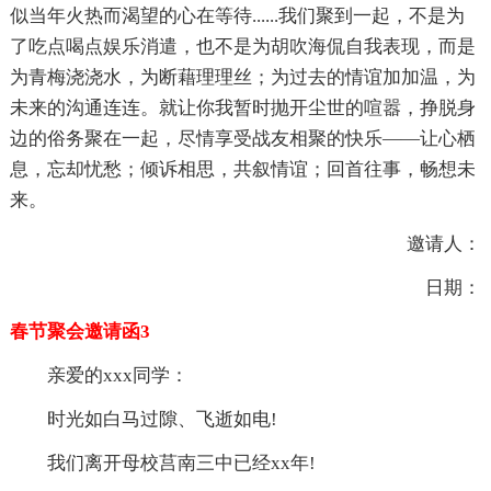
似当年火热而渴望的心在等待......我们聚到一起，不是为
了吃点喝点娱乐消遣，也不是为胡吹海侃自我表现，而是
为青梅浇浇水，为断藉理理丝；为过去的情谊加加温，为
未来的沟通连连。就让你我暂时抛开尘世的喧嚣，挣脱身
边的俗务聚在一起，尽情享受战友相聚的快乐——让心栖
息，忘却忧愁；倾诉相思，共叙情谊；回首往事，畅想未
来。
邀请人：
日期：
春节聚会邀请函3
亲爱的xxx同学：
时光如白马过隙、飞逝如电!
我们离开母校莒南三中已经xx年!