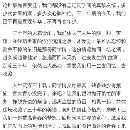
论世事如何变迁，我们都没有忘记同学间的真挚友情，多
少次梦里相聚，多少次心驰神往。三十年后的今天，我们
已不再是豆蔻年华，不再青春年少。
三十年的风霜雪雨，我们体味了人生的酸、甜、苦、
辣，在经历世事的浮浮沉沉之后，才发觉：最难以忘怀和
割舍不掉的依旧是那份同学情，这份情谊如同一坛老酒，
越久就越香越浓，悠远而回味无穷；过去发生的`故事，
沉淀三十年，依然让人感动，需要我们用一生去回忆、去
收藏。
人生沉浮三十载，同学情义始最真；钱多钱少有烦
恼，官大官小没完了。来吧！让我们暂时抛开繁忙的事
务，挣脱身边的烦恼，远离尘世的喧嚣，相聚一起，共饮
这坛收藏了三十年的美酒，忘却忧虑让心栖息；来吧！让
我们一起重温青春的梦想，回归天真烂漫的童心，激发我
们奋发向上的热情和活力，找回我们渐行渐远的青春；来