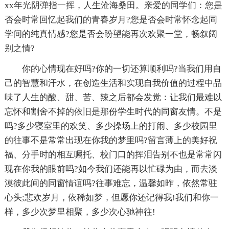
xx年光阴弹指一挥，人生沧海桑田。亲爱的同学们：您是
否会时常回忆起我们的青春岁月?您是否会时常怀念起同
学间的纯真情感?您是否会盼望能再次欢聚一堂，畅叙阔
别之情?
你的心情现在好吗?你的一切还算顺利吗?当我们用自
己的智慧和汗水，在创造生活和实现自我价值的过程中品
味了人生的酸、甜、苦、辣之后都会发觉：让我们最难以
忘怀和割舍不掉的依旧是那份学生时代的同窗友情。不是
吗?多少寝室里的欢笑、多少操场上的打闹、多少校园里
的往事不是常常出现在你我的梦里吗?留言薄上的美好祝
福、分手时的相互嘱托、校门口的挥泪告别不也是常常闪
现在你我的眼前吗?如今我们还能再以忙碌为由，而去淡
漠彼此间的同窗情谊吗?往事难忘，温馨如昨，依然常驻
心头;悲欢岁月，依稀如梦，但愿你还记得我!我们和你一
样，多少次梦里相聚，多少次心驰神往!