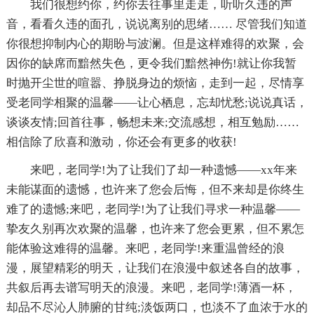
我们很想约你，约你去往事里走走，听听久违的声
音，看看久违的面孔，说说离别的思绪…… 尽管我们知道
你很想抑制内心的期盼与波澜。但是这样难得的欢聚，会
因你的缺席而黯然失色，更令我们黯然神伤!就让你我暂
时抛开尘世的喧嚣、挣脱身边的烦恼，走到一起，尽情享
受老同学相聚的温馨——让心栖息，忘却忧愁;说说真话，
谈谈友情;回首往事，畅想未来;交流感想，相互勉励……
相信除了欣喜和激动，你还会有更多的收获!
来吧，老同学!为了让我们了却一种遗憾——xx年来
未能谋面的遗憾，也许来了您会后悔，但不来却是你终生
难了的遗憾;来吧，老同学!为了让我们寻求一种温馨——
挚友久别再次欢聚的温馨，也许来了您会更累，但不累怎
能体验这难得的温馨。来吧，老同学!来重温曾经的浪
漫，展望精彩的明天，让我们在浪漫中叙述各自的故事，
共叙后再去谱写明天的浪漫。来吧，老同学!薄酒一杯，
却品不尽沁人肺腑的甘纯;淡饭两口，也淡不了血浓于水的