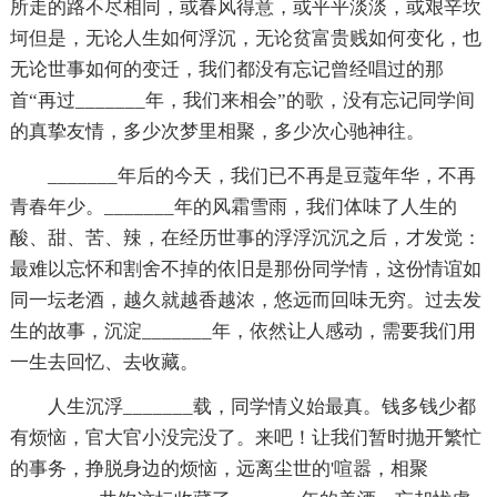
所走的路不尽相同，或春风得意，或平平淡淡，或艰辛坎
坷但是，无论人生如何浮沉，无论贫富贵贱如何变化，也
无论世事如何的变迁，我们都没有忘记曾经唱过的那
首“再过_______年，我们来相会”的歌，没有忘记同学间
的真挚友情，多少次梦里相聚，多少次心驰神往。
_______年后的今天，我们已不再是豆蔻年华，不再
青春年少。_______年的风霜雪雨，我们体味了人生的
酸、甜、苦、辣，在经历世事的浮浮沉沉之后，才发觉：
最难以忘怀和割舍不掉的依旧是那份同学情，这份情谊如
同一坛老酒，越久就越香越浓，悠远而回味无穷。过去发
生的故事，沉淀_______年，依然让人感动，需要我们用
一生去回忆、去收藏。
人生沉浮_______载，同学情义始最真。钱多钱少都
有烦恼，官大官小没完没了。来吧！让我们暂时抛开繁忙
的事务，挣脱身边的烦恼，远离尘世的'喧嚣，相聚