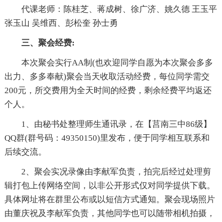
代课老师：陈桂芝、蒋成树、徐广济、姚久德 王玉平
张玉山 吴维西、彭松奎 孙士勇
三、聚会经费:
本次聚会实行AA制(也欢迎同学自愿为本次聚会多多
出力、多多奉献)聚会当天收取活动经费，每位同学需交
200元，所交费用为全天时间的经费，剩余经费平均返还
个人。
1、由秘书处整理师生通讯录，在【莒南三中86级】
QQ群(群号码：49350150)里发布，便于同学相互联系和
后续交流。
2、聚会实况录像由李献军负责，拍完后经过处理剪
辑打包上传网络空间，以非公开形式仅对同学提供下载。
具体网址将在群里公布或以短信方式通知。聚会现场照片
由董庆祝及李献军负责，其他同学也可以随带相机拍摄，