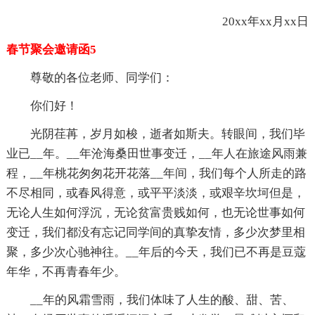
20xx年xx月xx日
春节聚会邀请函5
尊敬的各位老师、同学们：
你们好！
光阴荏苒，岁月如梭，逝者如斯夫。转眼间，我们毕
业已__年。__年沧海桑田世事变迁，__年人在旅途风雨兼
程，__年桃花匆匆花开花落__年间，我们每个人所走的路
不尽相同，或春风得意，或平平淡淡，或艰辛坎坷但是，
无论人生如何浮沉，无论贫富贵贱如何，也无论世事如何
变迁，我们都没有忘记同学间的真挚友情，多少次梦里相
聚，多少次心驰神往。__年后的今天，我们已不再是豆蔻
年华，不再青春年少。
__年的风霜雪雨，我们体味了人生的酸、甜、苦、