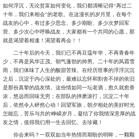
如何浮沉，无论贫富如何变化，我们都清晰记得“再过二
十年，我们来相会”的老歌。在这漫长的岁月里，在每个
战友的心中，有过多少思念、多少期盼、多少次梦回军
营、多少次心中呼唤战友，大家都有一个共同的心愿，那
就是渴望着相逢！渴望着再会！！
二十年后的今天，我们已不再豆蔻年华，不再青春年
少，不再是风华正茂、朝气蓬勃的帅男。二十年的风霜雪
雨，我们体味了人生的酸甜苦辣。在经历世事的浮浮沉沉
之后，沉淀于内心深处的，最难以忘怀和割舍不掉的依旧
是那份真挚的战友情。这份情如同一坛老酒，愈久就愈香
浓，悠远而回味无穷；在部队的摔磨滚打，沉淀二十年
后，依然令人砰然心动！回望军旅，朝夕相处的美好时光
怎能忘，苦乐与共的'峥嵘岁月，凝结了你我情深意厚的战
友之情，值得我们用一生去回忆、去珍藏！
你会来吗？一双双如当年热情而期盼的明眸，一颗颗