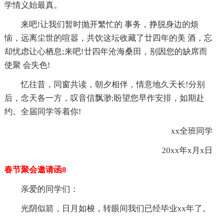
学情义始最真。
来吧!让我们暂时抛开繁忙的 事务，挣脱身边的烦
恼，远离尘世的喧嚣，共饮这坛收藏了廿四年的美 酒，忘
却忧虑让心栖息;来吧!廿四年沧海桑田，别因您的缺席而
使聚 会失色!
忆往昔，同窗共读，朝夕相伴，情意地久天长!分别
后，念天各一方，叹音信飘渺;盼望您早作安排，如期赴
约。全届同学等着你!
xx全班同学
20xx年x月x日
春节聚会邀请函8
亲爱的同学们：
光阴似箭，日月如梭，转眼间我们已经毕业xx年了。