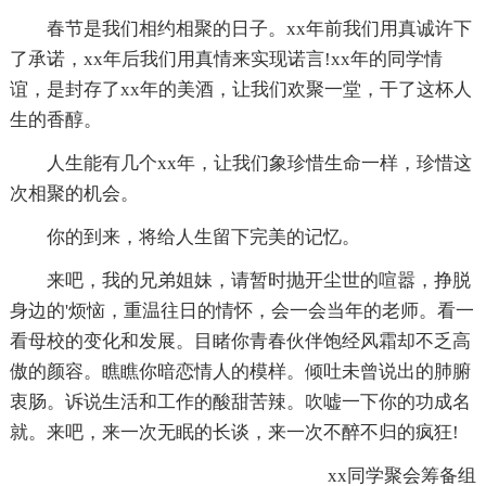
春节是我们相约相聚的日子。xx年前我们用真诚许下
了承诺，xx年后我们用真情来实现诺言!xx年的同学情
谊，是封存了xx年的美酒，让我们欢聚一堂，干了这杯人
生的香醇。
人生能有几个xx年，让我们象珍惜生命一样，珍惜这
次相聚的机会。
你的到来，将给人生留下完美的记忆。
来吧，我的兄弟姐妹，请暂时抛开尘世的喧嚣，挣脱
身边的'烦恼，重温往日的情怀，会一会当年的老师。看一
看母校的变化和发展。目睹你青春伙伴饱经风霜却不乏高
傲的颜容。瞧瞧你暗恋情人的模样。倾吐未曾说出的肺腑
衷肠。诉说生活和工作的酸甜苦辣。吹嘘一下你的功成名
就。来吧，来一次无眠的长谈，来一次不醉不归的疯狂!
xx同学聚会筹备组