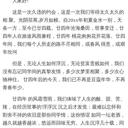
大家好!
这是一次久违的约会，这是一次我们等得太久太久的
相 聚。光阴荏苒,岁月如梭。自20xx年初夏金水一别，天
各一方，至今已廿四载。廿四年沧海桑田，世事变迁，廿
四年人在旅途风雨兼程，廿四年 桃花匆匆花开花落。廿四
年间，我们每个人所走的路不尽相同，或春风 得意，或艰
辛坎坷
但是，无论人生如何浮沉，无论贫富贵贱如何，我们
没有忘记同学间的真挚友情，多少次梦里相聚，多少次心
驰神往。 廿四年后的今天，我们已不再是豆蔻年华，不再
青春年少。
廿四年 的风霜雪雨，我们体味了人生的酸、甜、苦、
辣，在经历世事的'浮浮沉 沉之后才发觉：最难以忘怀和
割舍不掉的依旧是那份同学情，这份情谊 如同一坛老酒，
越久就越香越浓，悠远而回味无穷。人生沉浮几十载，同