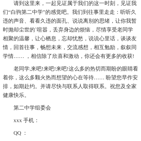
请到这里来，一起见证属于我们的这一时刻，见证我
们“白驹第二中学”的感觉吧。我们到往事里走走：听听久
违的声音、看看久违的面孔、说说离别的思绪，让你我暂
时抛却尘世的`喧嚣，丢弃身边的烦恼，尽情享受老同学
相聚的温馨，让心栖息，忘却忧愁，说说心里话，谈谈友
情，回首往事，畅想未来，交流感想，相互勉励，叙叙同
学情…… ，相信除了欣喜和激动，你还会有更多的收获!
老同学,来吧!来吧!来吧!这么多的热切而期盼的眼睛看
着你，这么多颗火热而想望的心在等待…… 盼望您早作安
排，如期赴约。并请尽快与联系人取得联系。祝您及全家
健康快乐。
第二中学组委会
xxx 手机：
QQ ：