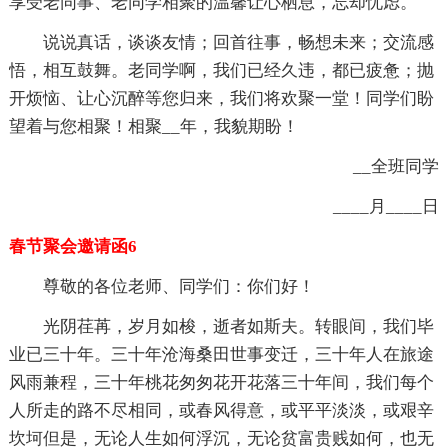
享受老同事、老同学相聚的温馨让心栖息，忘却忧虑。
说说真话，谈谈友情；回首往事，畅想未来；交流感
悟，相互鼓舞。老同学啊，我们已经久违，都已疲惫；抛
开烦恼、让心沉醉等您归来，我们将欢聚一堂！同学们盼
望着与您相聚！相聚__年，我貌期盼！
__全班同学
____月____日
春节聚会邀请函6
尊敬的各位老师、同学们：你们好！
光阴荏苒，岁月如梭，逝者如斯夫。转眼间，我们毕
业已三十年。三十年沧海桑田世事变迁，三十年人在旅途
风雨兼程，三十年桃花匆匆花开花落三十年间，我们每个
人所走的路不尽相同，或春风得意，或平平淡淡，或艰辛
坎坷但是，无论人生如何浮沉，无论贫富贵贱如何，也无