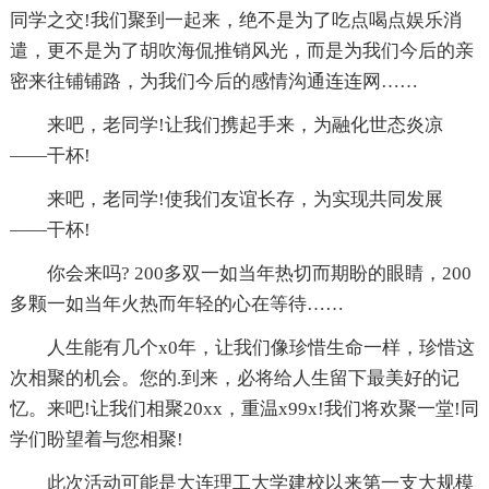
同学之交!我们聚到一起来，绝不是为了吃点喝点娱乐消
遣，更不是为了胡吹海侃推销风光，而是为我们今后的亲
密来往铺铺路，为我们今后的感情沟通连连网……
来吧，老同学!让我们携起手来，为融化世态炎凉
——干杯!
来吧，老同学!使我们友谊长存，为实现共同发展
——干杯!
你会来吗? 200多双一如当年热切而期盼的眼睛，200
多颗一如当年火热而年轻的心在等待……
人生能有几个x0年，让我们像珍惜生命一样，珍惜这
次相聚的机会。您的.到来，必将给人生留下最美好的记
忆。来吧!让我们相聚20xx，重温x99x!我们将欢聚一堂!同
学们盼望着与您相聚!
此次活动可能是大连理工大学建校以来第一支大规模