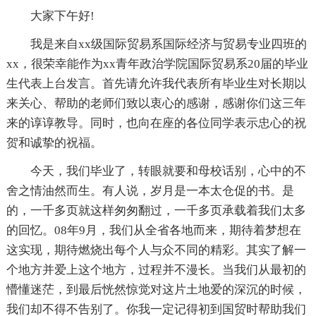
大家下午好!
我是来自xx级国际贸易系国际经济与贸易专业四班的
xx，很荣幸能作为xx青年政治学院国际贸易系20届的毕业
生代表上台发言。首先请允许我代表所有毕业生对长期以
来关心、帮助的老师们致以衷心的感谢，感谢你们这三年
来的谆谆教导。同时，也向在座的各位同学表示忠心的祝
贺和诚挚的祝福。
今天，我们毕业了，转眼就要和母校话别，心中的不
舍之情油然而生。有人说，岁月是一本太仓促的书。是
的，一千多页就这样匆匆翻过，一千多页承载着我们太多
的回忆。08年9月，我们从全省各地而来，期待着梦想在
这实现，期待燃烧出每个人与众不同的精彩。其实了解一
个地方并爱上这个地方，过程并不漫长。当我们从最初的
懵懂迷茫，到最后恍然惊觉对这片土地爱的深沉的时候，
我们却不得不告别了。你我一定记得初到国贸时帮助我们