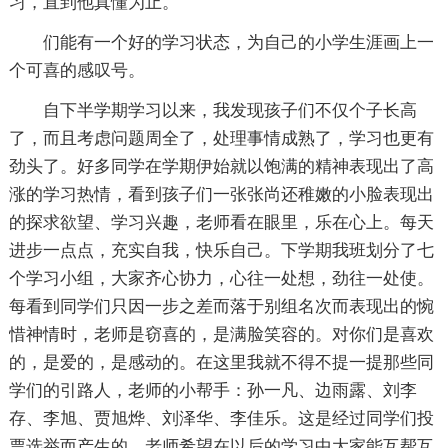
习，直到他真懂为止。
们能有一个好的学习状态，为自己的小学生涯画上一
个可喜的感叹号。
自下半学期学习以来，我发现孩子们不仅个子长高
了，而且考虑问题周全了，处理事情成熟了，学习也更有
劲头了。好多同学在学期伊始就以饱满的精神表现出了高
涨的学习热情，看到孩子们一张张尚还稚嫩的小脸表现出
的探求欲望、学习兴趣，老师看在眼里，乐在心上。每天
进步一点点，充实自我，快乐自己。下学期我班划分了七
个学习小组，大家齐心协力，心往一处想，劲往一处使。
每看到同学们只因一步之差而落于别组名次而表现出的惋
惜神情时，老师是窃喜的，是满脸笑容的。对你们是喜欢
的，是爱的，是感动的。在这里我就不得不提一提那些同
学们的引路人，老师的小帮手：孙一凡、边雨露、刘李
存、李旭、贾旭烨、刘泽华、李佳乐。这是经过同学们投
票选举而产生的，老师希望在以后的学习中大家能互帮互