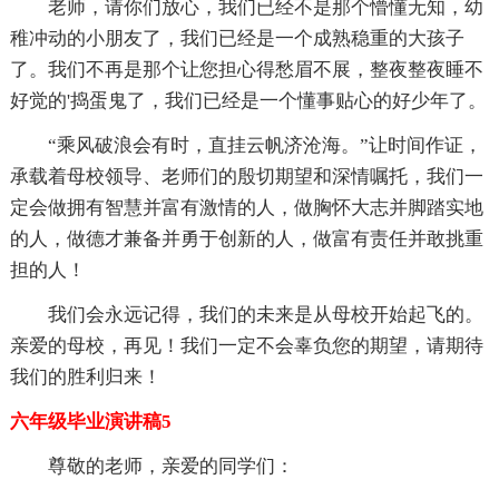
老师，请你们放心，我们已经不是那个懵懂无知，幼
稚冲动的小朋友了，我们已经是一个成熟稳重的大孩子
了。我们不再是那个让您担心得愁眉不展，整夜整夜睡不
好觉的'捣蛋鬼了，我们已经是一个懂事贴心的好少年了。
“乘风破浪会有时，直挂云帆济沧海。”让时间作证，
承载着母校领导、老师们的殷切期望和深情嘱托，我们一
定会做拥有智慧并富有激情的人，做胸怀大志并脚踏实地
的人，做德才兼备并勇于创新的人，做富有责任并敢挑重
担的人！
我们会永远记得，我们的未来是从母校开始起飞的。
亲爱的母校，再见！我们一定不会辜负您的期望，请期待
我们的胜利归来！
六年级毕业演讲稿5
尊敬的老师，亲爱的同学们：