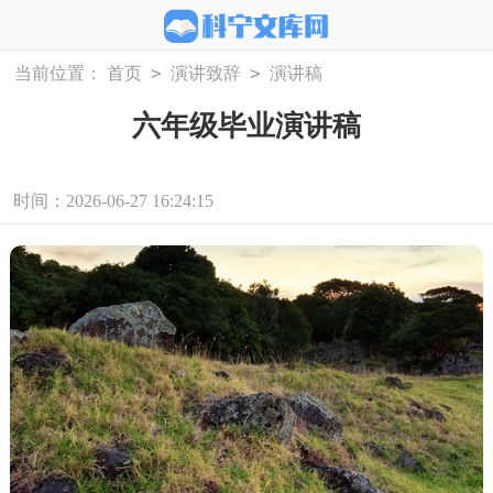
>
>
当前位置：
首页
演讲致辞
演讲稿
六年级毕业演讲稿
时间：2026-06-27 16:24:15