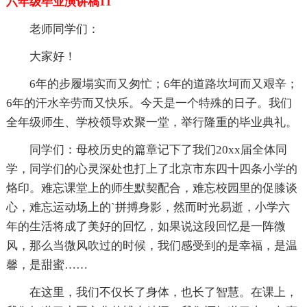
六年级毕业演讲稿11
老师同学们：
大家好！
6年的步履塌实而又匆忙；6年的道路坎坷而又艰辛；
6年的汗水辛劳而又快乐。今天是一个特殊的日子。我们
全年级师生、学校领导欢聚一堂，举行隆重的毕业典礼。
同学们：母校历史的篇章记下了我们20xx届全体同
学，同学们的心灵深处也打上了北京市东四十四条小学的
烙印。难忘课堂上的师生默契配合，难忘校园里的促膝谈
心，难忘运动场上的`拼搏身影，然而时光易逝，小学六
年的生活将成了美好的回忆，如果说这段回忆是一阵微
风，那么当微风吹过的时候，我们感受到的是幸福，是温
馨，是甜蜜……
在这里，我们不仅长了身体，也长了智慧。在课上，