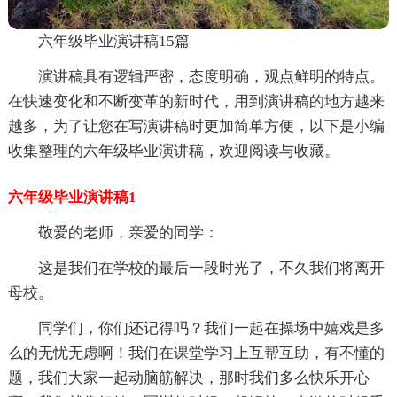
六年级毕业演讲稿15篇
演讲稿具有逻辑严密，态度明确，观点鲜明的特点。
在快速变化和不断变革的新时代，用到演讲稿的地方越来
越多，为了让您在写演讲稿时更加简单方便，以下是小编
收集整理的六年级毕业演讲稿，欢迎阅读与收藏。
六年级毕业演讲稿1
敬爱的老师，亲爱的同学：
这是我们在学校的最后一段时光了，不久我们将离开
母校。
同学们，你们还记得吗？我们一起在操场中嬉戏是多
么的无忧无虑啊！我们在课堂学习上互帮互助，有不懂的
题，我们大家一起动脑筋解决，那时我们多么快乐开心