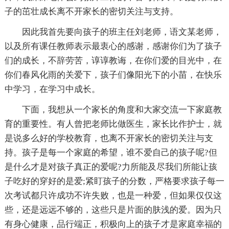
子的茁壮成长离不开家长的密切关注与支持。
因此我首先要向孩子的班主任刘老师，语文某老师，
以及所有课任教师表示最衷心的感谢，感谢你们为了孩子
们的成长，不辞劳苦，谆谆教诲，在你们爱的目光中，在
你们春风化雨的关爱下，孩子们像阳光下的小苗，在快乐
中学习，在学习中成长。
下面，我想从一个家长的角度和大家交流一下家庭教
育的重要性。有人曾把老师比做医生，家长比作护士，就
是说多么好的学校教育，也离不开家长的密切关注与支
持。孩子是每一个家庭的希望，谁不爱自己的孩子呢?但
是什么才是对孩子真正的爱呢?力所能及尽我们所能让孩
子吃好的穿好的是爱;紧盯孩子的分数，严格要求孩子每一
次考试都只许成功不许失败，也是一种爱，但如果仅仅这
些，还是远远不够的，这些只是片面的肤浅的爱。因为只
有身心健康，品行端正，积极向上的孩子才是家庭幸福的