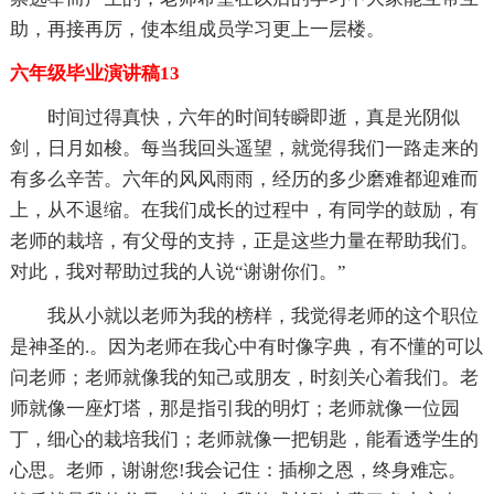
助，再接再厉，使本组成员学习更上一层楼。
六年级毕业演讲稿13
时间过得真快，六年的时间转瞬即逝，真是光阴似
剑，日月如梭。每当我回头遥望，就觉得我们一路走来的
有多么辛苦。六年的风风雨雨，经历的多少磨难都迎难而
上，从不退缩。在我们成长的过程中，有同学的鼓励，有
老师的栽培，有父母的支持，正是这些力量在帮助我们。
对此，我对帮助过我的人说“谢谢你们。”
我从小就以老师为我的榜样，我觉得老师的这个职位
是神圣的.。因为老师在我心中有时像字典，有不懂的可以
问老师；老师就像我的知己或朋友，时刻关心着我们。老
师就像一座灯塔，那是指引我的明灯；老师就像一位园
丁，细心的栽培我们；老师就像一把钥匙，能看透学生的
心思。老师，谢谢您!我会记住：插柳之恩，终身难忘。