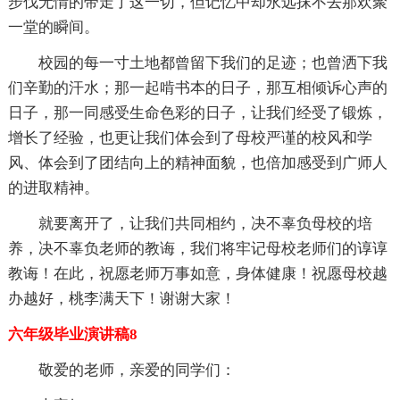
步伐无情的带走了这一切，但记忆中却永远抹不去那欢聚
一堂的瞬间。
校园的每一寸土地都曾留下我们的足迹；也曾洒下我
们辛勤的汗水；那一起啃书本的日子，那互相倾诉心声的
日子，那一同感受生命色彩的日子，让我们经受了锻炼，
增长了经验，也更让我们体会到了母校严谨的校风和学
风、体会到了团结向上的精神面貌，也倍加感受到广师人
的进取精神。
就要离开了，让我们共同相约，决不辜负母校的培
养，决不辜负老师的教诲，我们将牢记母校老师们的谆谆
教诲！在此，祝愿老师万事如意，身体健康！祝愿母校越
办越好，桃李满天下！谢谢大家！
六年级毕业演讲稿8
敬爱的老师，亲爱的同学们：