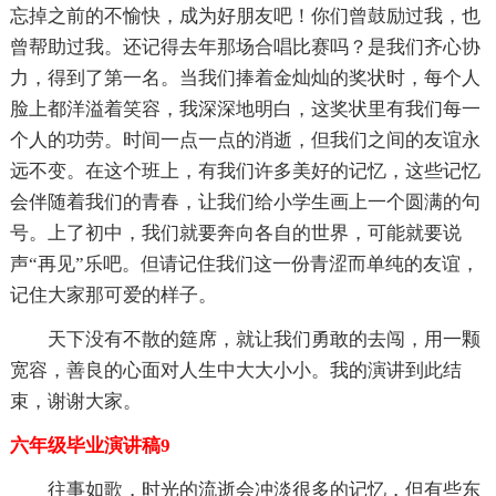
忘掉之前的不愉快，成为好朋友吧！你们曾鼓励过我，也
曾帮助过我。还记得去年那场合唱比赛吗？是我们齐心协
力，得到了第一名。当我们捧着金灿灿的奖状时，每个人
脸上都洋溢着笑容，我深深地明白，这奖状里有我们每一
个人的功劳。时间一点一点的消逝，但我们之间的友谊永
远不变。在这个班上，有我们许多美好的记忆，这些记忆
会伴随着我们的青春，让我们给小学生画上一个圆满的句
号。上了初中，我们就要奔向各自的世界，可能就要说
声“再见”乐吧。但请记住我们这一份青涩而单纯的友谊，
记住大家那可爱的样子。
天下没有不散的筵席，就让我们勇敢的去闯，用一颗
宽容，善良的心面对人生中大大小小。我的演讲到此结
束，谢谢大家。
六年级毕业演讲稿9
往事如歌，时光的流逝会冲淡很多的记忆，但有些东