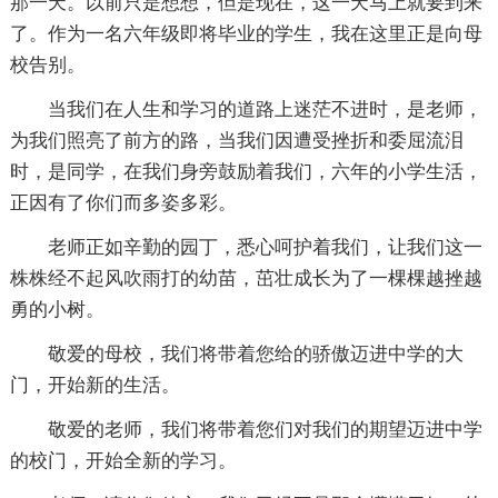
那一天。以前只是想想，但是现在，这一天马上就要到来
了。作为一名六年级即将毕业的学生，我在这里正是向母
校告别。
当我们在人生和学习的道路上迷茫不进时，是老师，
为我们照亮了前方的路，当我们因遭受挫折和委屈流泪
时，是同学，在我们身旁鼓励着我们，六年的小学生活，
正因有了你们而多姿多彩。
老师正如辛勤的园丁，悉心呵护着我们，让我们这一
株株经不起风吹雨打的幼苗，茁壮成长为了一棵棵越挫越
勇的小树。
敬爱的母校，我们将带着您给的骄傲迈进中学的大
门，开始新的生活。
敬爱的老师，我们将带着您们对我们的期望迈进中学
的校门，开始全新的学习。