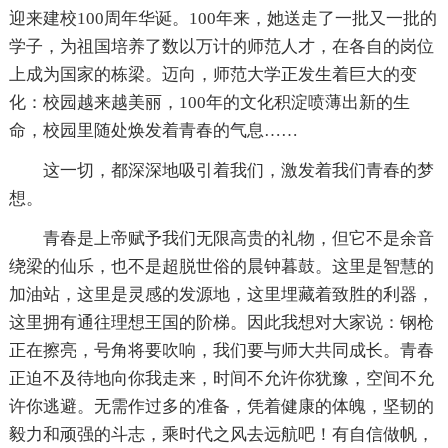
迎来建校100周年华诞。100年来，她送走了一批又一批的
学子，为祖国培养了数以万计的师范人才，在各自的岗位
上成为国家的栋梁。迈向，师范大学正发生着巨大的变
化：校园越来越美丽，100年的文化积淀喷薄出新的生
命，校园里随处焕发着青春的气息……
这一切，都深深地吸引着我们，激发着我们青春的梦
想。
青春是上帝赋予我们无限高贵的礼物，但它不是余音
绕梁的仙乐，也不是超脱世俗的晨钟暮鼓。这里是智慧的
加油站，这里是灵感的发源地，这里埋藏着致胜的利器，
这里拥有通往理想王国的阶梯。因此我想对大家说：钢枪
正在擦亮，号角将要吹响，我们要与师大共同成长。青春
正迫不及待地向你我走来，时间不允许你犹豫，空间不允
许你逃避。无需作过多的准备，凭着健康的体魄，坚韧的
毅力和顽强的斗志，乘时代之风去远航吧！有自信做帆，