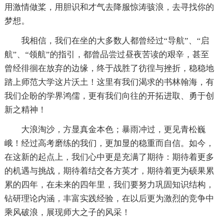
用激情做桨，用胆识和才气去降服惊涛骇浪，去寻找你的
梦想。
我相信，我们在坐的大多数人都曾经过“导航”、“启
航”、“领航”的指引，都曾品尝过昼夜苦读的艰辛，甚至
曾经徘徊在放弃的边缘，终于战胜了彷徨与挫折，稳稳地
踏上师范大学这片沃土！这里有我们渴求的书林翰海，有
我们企盼的学界鸿儒，更有我们向往的开拓进取、勇于创
新之精神！
大浪淘沙，方显真金本色；暴雨冲过，更见青松巍
峨！经过高考磨练的我们，更加显的稳重而自信。如今，
在这新的起点上，我们心中更是充满了期待：期待着更多
的机遇与挑战，期待着结交各方英才，期待着更为硕果累
累的四年，在未来的四年里，我们要努力巩固知识结构，
钻研理论内涵，丰富实践经验，在以后更为激烈的竞争中
乘风破浪，展现师大之子的风采！