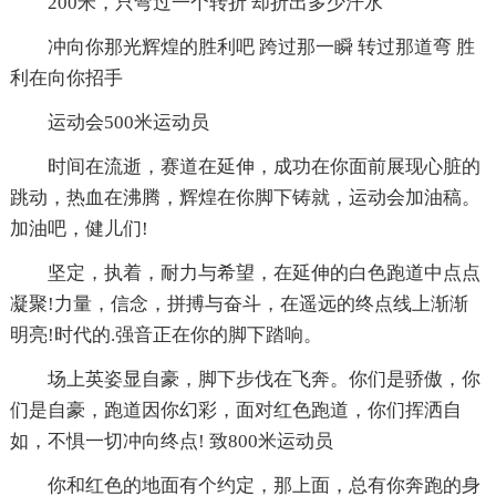
200米，只弯过一个转折 却折出多少汗水
冲向你那光辉煌的胜利吧 跨过那一瞬 转过那道弯 胜
利在向你招手
运动会500米运动员
时间在流逝，赛道在延伸，成功在你面前展现心脏的
跳动，热血在沸腾，辉煌在你脚下铸就，运动会加油稿。
加油吧，健儿们!
坚定，执着，耐力与希望，在延伸的白色跑道中点点
凝聚!力量，信念，拼搏与奋斗，在遥远的终点线上渐渐
明亮!时代的.强音正在你的脚下踏响。
场上英姿显自豪，脚下步伐在飞奔。你们是骄傲，你
们是自豪，跑道因你幻彩，面对红色跑道，你们挥洒自
如，不惧一切冲向终点! 致800米运动员
你和红色的地面有个约定，那上面，总有你奔跑的身