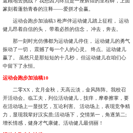
返顾地去挑战？ 我想因为终点是一座辉煌的里程碑，上面
篆刻着蓬勃青春的注释——爱拼才会赢。
运动会跑步加油稿3 枪声伴运动健儿踏上征程， 运动
健儿昂着自信的头， 带着必胜的信念， 冲去，奔去。
那一刻时光仿佛都为运动健儿停住， 运动健儿的勇气
振动了一切， 震撼了每一个人的心灵。 终点。运动健儿
赢了。 虽然只是那短短的十几秒， 但运动健儿在咱们心
中留下了永恒。
运动会跑步加油稿10
二零XX，玄月金秋，天高云淡，金风阵阵。我校召
开活动会。临工夫，列位活动健儿，技痒，摩拳擦掌，要
在活动场上一显技艺，互论利害。 活动场上，表现竞争精
力，显现我辈好汉实质;活动场下，交情第一，角逐第二;
增长情感，健身才气康健。活动健儿最俏丽！