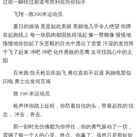
过那一瞬转过那道弯胜利在向你招手
飞翔 --致200米运动员
夏日的操场 竟是如此美丽 美丽地几乎令人绝望 你蹲
在起跑线上 每一块肌肉都固执得顶起 像一尊雕像 慢慢地
慢慢地你抬起了头坚毅的目光中透出了贪婪 汗湿的发丝终
于飞了起来 冲吧 冲吧 化作勇敢的苍鹰 去寻找我心中的太
阳
百米跑 惊天枪后疾如飞 勇往直前不后退 风驰电掣似
闪电 勇士出发何言诲
致 100 米运动员
枪声伴你踏上征程，你昂着自信的头，带着必胜的'信
念， 冲去，奔去。
那一刻时光仿佛都为你停住，你的勇气振动了一切，
震撼了每一个人的心灵。终点。你赢了。虽然只是那短短