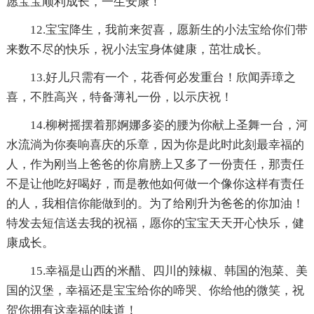
愿宝宝顺利成长，一生安康！
12.宝宝降生，我前来贺喜，愿新生的小法宝给你们带
来数不尽的快乐，祝小法宝身体健康，茁壮成长。
13.好儿只需有一个，花香何必发重台！欣闻弄璋之
喜，不胜高兴，特备薄礼一份，以示庆祝！
14.柳树摇摆着那婀娜多姿的腰为你献上圣舞一台，河
水流淌为你奏响喜庆的乐章，因为你是此时此刻最幸福的
人，作为刚当上爸爸的你肩膀上又多了一份责任，那责任
不是让他吃好喝好，而是教他如何做一个像你这样有责任
的人，我相信你能做到的。为了给刚升为爸爸的你加油！
特发去短信送去我的祝福，愿你的宝宝天天开心快乐，健
康成长。
15.幸福是山西的米醋、四川的辣椒、韩国的泡菜、美
国的汉堡，幸福还是宝宝给你的啼哭、你给他的微笑，祝
贺你拥有这幸福的味道！