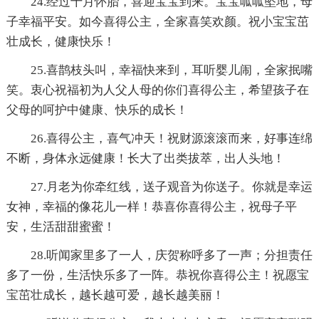
24.经过十月怀胎，喜迎宝宝到来。宝宝呱呱坠地，母
子幸福平安。如今喜得公主，全家喜笑欢颜。祝小宝宝茁
壮成长，健康快乐！
25.喜鹊枝头叫，幸福快来到，耳听婴儿闹，全家抿嘴
笑。衷心祝福初为人父人母的你们喜得公主，希望孩子在
父母的呵护中健康、快乐的成长！
26.喜得公主，喜气冲天！祝财源滚滚而来，好事连绵
不断，身体永远健康！长大了出类拔萃，出人头地！
27.月老为你牵红线，送子观音为你送子。你就是幸运
女神，幸福的像花儿一样！恭喜你喜得公主，祝母子平
安，生活甜甜蜜蜜！
28.听闻家里多了一人，庆贺称呼多了一声；分担责任
多了一份，生活快乐多了一阵。恭祝你喜得公主！祝愿宝
宝茁壮成长，越长越可爱，越长越美丽！