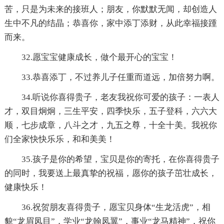
苦，只是为未来的接班人；朋友，你默默无闻，却创造人
生中不凡的结晶；恭喜你，家中添丁添财，从此幸福接踵
而来。
32.愿宝宝健康成长，做个最开心的宝宝！
33.恭喜添丁，不过养儿子任重而道远，加倍努力啊。
34.听说你喜得贵子，老友我祝你可爱的孩子：一表人
才，双目炯炯，三生平安，四季快乐，五子登科，六六大
顺，七步成章，八斗之才，九五之尊，十全十美。我祝你
们全家快快乐乐，和和美美！
35.孩子是你的希望，宝贝是你的寄托，在你喜得贵子
的同时，我要送上最真挚的祝福，愿你的孩子茁壮成长，
健康快乐！
36.祝贺朋友喜得贵子，愿宝贝身体“生龙活虎”，相
貌“龙眉凤目”，学业“龙翰凤翼”，事业“龙马精神”，祝你