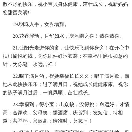
数不尽的快乐，祝小宝贝身体健康，茁壮成长，祝新妈妈
您甜蜜美满!
19.明珠入手，女界增辉。
20.花香浮动，月华如水，庆添嗣之喜！恭喜恭喜。
21.让阳光走进你的窗，让快乐飞到你身旁！在开心中
抽根愉悦的线，为你织件好运衣裳；在幸福里磨根如意的
针，为你缝上永远吉祥！
22.喝了满月酒，祝她幸福长长久久；唱了满月歌，愿
她从此快快乐乐；过了满月日，祝她成长健健康康。祝你
的孩子满月过后，一帆风顺，茁壮成长。
23.幸福到，得小宝；出众貌，没得挑；命运好，才情
高；合家欢，父母笑；摆酒席，庆贺到；发短信，特相
邀；共举杯，兴致高；请准时，莫忘掉！