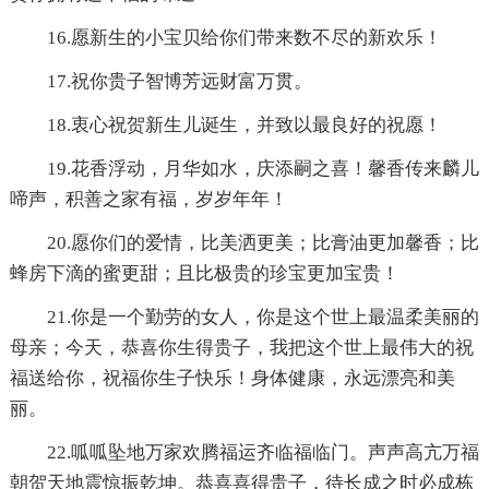
16.愿新生的小宝贝给你们带来数不尽的新欢乐！
17.祝你贵子智博芳远财富万贯。
18.衷心祝贺新生儿诞生，并致以最良好的祝愿！
19.花香浮动，月华如水，庆添嗣之喜！馨香传来麟儿
啼声，积善之家有福，岁岁年年！
20.愿你们的爱情，比美洒更美；比膏油更加馨香；比
蜂房下滴的蜜更甜；且比极贵的珍宝更加宝贵！
21.你是一个勤劳的女人，你是这个世上最温柔美丽的
母亲；今天，恭喜你生得贵子，我把这个世上最伟大的祝
福送给你，祝福你生子快乐！身体健康，永远漂亮和美
丽。
22.呱呱坠地万家欢腾福运齐临福临门。声声高亢万福
朝贺天地震惊振乾坤。恭喜喜得贵子，待长成之时必成栋