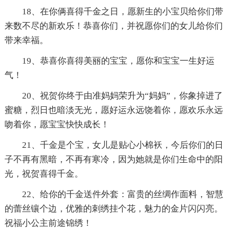
18、在你俩喜得千金之日，愿新生的小宝贝给你们带
来数不尽的新欢乐！恭喜你们，并祝愿你们的女儿给你们
带来幸福。
19、恭喜你喜得美丽的宝宝，愿你和宝宝一生好运
气！
20、祝贺你终于由准妈妈荣升为“妈妈”，你象掉进了
蜜糖，烈日也暗淡无光，愿好运永远饶着你，愿欢乐永远
吻着你，愿宝宝快快成长！
21、千金是个宝，女儿是贴心小棉袄，今后你们的日
子不再有黑暗，不再有寒冷，因为她就是你们生命中的阳
光，祝贺喜得千金。
22、给你的千金送件外套：富贵的丝绸作面料，智慧
的蕾丝镶个边，优雅的刺绣挂个花，魅力的金片闪闪亮。
祝福小公主前途锦绣！