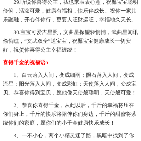
29.听说你喜得公主，我也来表表心意，祝愿宝宝聪明
伶俐，活泼可爱，健康有福相，快乐伴成长。祝你一家其
乐融融，开心伴你行，更要人旺财运旺，幸福地久天长。
30.宝宝可爱吉星照，文曲星探望轻悄悄，武曲星闻讯
偷偷瞧，“文武双全”送宝宝，祝愿宝宝健康成长一切安
好，祝贺你喜得公主幸福缠绕！
喜得千金的祝福语5
1、白云落入人间，变成细雨；陨石落入人间，变成
流星；阳光落入人间，变成彩虹；天使落入人间，变成宝
贝。恭喜你得到宝贝，愿他像天使般聪明，天使般可爱！
2、恭喜你喜得千金，从此以后，千斤的幸福将压在
你们身上，千斤的快乐将陪伴你们身边，千斤的甜蜜将萦
绕你们的家庭，愿你们的小千金健康快乐成长！
3、一不小心，两个小精灵迷了路，黑暗中找到了你