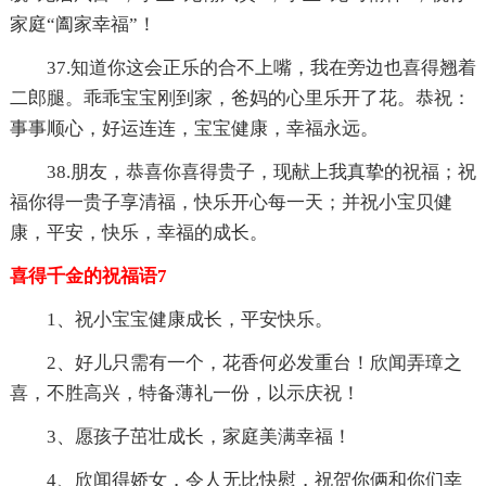
家庭“阖家幸福”！
37.知道你这会正乐的合不上嘴，我在旁边也喜得翘着
二郎腿。乖乖宝宝刚到家，爸妈的心里乐开了花。恭祝：
事事顺心，好运连连，宝宝健康，幸福永远。
38.朋友，恭喜你喜得贵子，现献上我真挚的祝福；祝
福你得一贵子享清福，快乐开心每一天；并祝小宝贝健
康，平安，快乐，幸福的成长。
喜得千金的祝福语7
1、祝小宝宝健康成长，平安快乐。
2、好儿只需有一个，花香何必发重台！欣闻弄璋之
喜，不胜高兴，特备薄礼一份，以示庆祝！
3、愿孩子茁壮成长，家庭美满幸福！
4、欣闻得娇女，令人无比快慰，祝贺你俩和你们幸