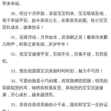
带来幸福。
30、经过十月怀胎，喜迎宝宝到来。宝宝呱呱坠地，
母子幸福平安。如今喜得公主，全家喜笑欢颜。祝小宝宝
茁壮成长，健康快乐！
31、花香浮动，月华如水，庆添嗣之喜！馨香传来麟
儿啼声，积善之家有福，岁岁年年！
32、祝宝宝健康平安，百病不生，百毒不侵，百邪莫
犯。
33、预先祝愿我宝贝美丽时时时刻，魅力不可挡！
34、可爱的脸蛋小巧的嘴，挥挥胳膊蹬蹬腿；明亮的
双眼聪慧的耳，锦绣前程显富贵。恭祝您的宝宝活波健
康，开心成长，越来越漂亮。
35、恭喜你喜得美丽的小千金，愿你和宝宝一生好运