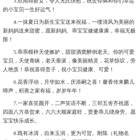
3.欣闻得娇女，令人无比快慰，祝贺你俩和你们幸运
的小宝贝一生好运气！
4.一抹夏日为新生宝宝送来祝福，一缕清风为美丽的
新妈妈送来甜蜜，愿新妈妈、乖宝宝健健康康，幸福无极
限！
5.乖乖模样天使嫉妒，甜甜酒窝醉倒老天。你的可爱
宝贝，天使青睐，老天垂涎，像美丽精灵，花草惊叹，旁
人艳羡！恭祝喜得贵子，祝小宝贝健康、可爱！
6.花香浮动，月华如水，庆添嗣之喜！馨香传来麟儿
啼声，积善之家有福，岁岁年年！
7.一家喜笑颜开，二声笑语不断，三邻五舍齐祝愿，
四面八方恭贺来，六六大顺家庭旺，贤妻乖儿绕身旁。愿
宝宝快乐成长。
8.既有冰清，自来玉润，更为可贺。附陈（礼物名