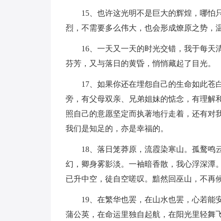
15、也许这光明不是巨大的辉煌，哪怕
烈，不需要多么伟大，也会形成燎原之势，
16、一天又一天的时光交错，我于每天
芬芳，又与落日的黄昏，悄悄藏起了目光。
17、如果你还在埋怨自己的生命如此苍
旁，有父母双亲、兄弟姐妹的惦念，有理解
照自己的意愿坚定而执著地行走着，还有对
我们是知足的，亦是幸福的。
18、落日笼莽原，流霞染寒山。孤鹜鸣
幻，卿身雾影淡。一袖暗香散，我心浮深潭
已升中空，徒自空嗟叹。黯然回巫山，不再
19、在繁华也罢，在山水也罢，心若能
蒲公英，在命运里独自起航，在阳光里轻舞