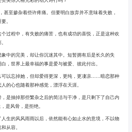
是赞美你人格光彩的动人诗行吗？
舍，甚至掺杂着些许疼痛。但要明白放弃并不意味着失败，
重要。
这个过程中，有失败的痛苦，也有成功的喜悦，正是这种欢
彩。
想象中的完美，却让你沉迷其中。短暂拥有后是长久的失
明白，世界上最幸福的事是爱与被爱、彼此付出。
己可以忘掉她，但却爱得更深，更纯，更凄凉……暗恋那种
恋人的心也随着那种感觉，漂浮在天涯。
骨，是抽掉那些繁杂之后的简洁与干净，是只剩下了自己内
象，是风骨，是拒绝。
了人生的风风雨雨以后，依然能有心如止水的意境，不以物
然和从容。