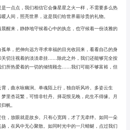
只是一点点，我们相信它会像星星之火一样，不需要多么热
温暖人间，照亮世界，这是我们给世界最珍贵的礼物。
清晨醒来，静静地守候着心中的执念，也守候着一份淡雅的
白孤单，把伸向远方寻求幸福的目光收回来，看看自己的身
和关切注视着的淡淡牵挂……除此之外，我们还能够完全按
我们所热爱着的一切的倾情顾念……我们可能不够富裕，但
云霄，曲水咏幽涧。单魂陌上行，独自听风吟。多姿云生
。梦里杏花繁，可惜非牡丹。择花恨见晚，此生不得缘。月
候归帆。
安住，放眼就是故乡。只有心宽阔，才了无牵绊。如同一朵
飞扬，在风中无心聚散。如同时光中的一只蜻蜒，点过我们