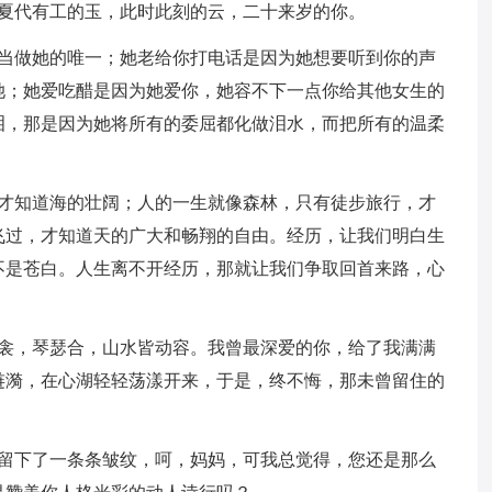
，夏代有工的玉，此时此刻的云，二十来岁的你。
你当做她的唯一；她老给你打电话是因为她想要听到你的声
她；她爱吃醋是因为她爱你，她容不下一点你给其他女生的
泪，那是因为她将所有的委屈都化做泪水，而把所有的温柔
，才知道海的壮阔；人的一生就像森林，只有徒步旅行，才
飞过，才知道天的广大和畅翔的自由。经历，让我们明白生
不是苍白。人生离不开经历，那就让我们争取回首来路，心
枕衾，琴瑟合，山水皆动容。我曾最深爱的你，给了我满满
涟漪，在心湖轻轻荡漾开来，于是，终不悔，那未曾留住的
额留下了一条条皱纹，呵，妈妈，可我总觉得，您还是那么