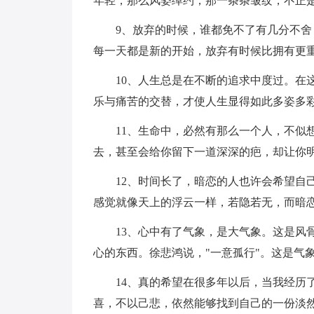
年轻，那么风姿绰约；那一条条皱纹，不正
9、放弃的时候，谁都免不了有几分不
每一天都是新的开始，放弃有时候比拥有更
10、人生总是在不断的追求中度过。在
乐与痛苦的交替，才使人生显得如此多姿多
11、生命中，必然有那么一个人，不似
去，甚至会给你留下一道深深的疤，却让你
12、时间长了，暗恋的人也许会希望自
感觉就像天上的浮云一样，若隐若无，而暗
13、心中有了气象，是大气象。这是风
心的东西。徐悲鸿说，"一意孤行"。这是气
14、真的希望在很多年以后，当我经历
喜，不以己悲，依然能够找到自己的一份淡