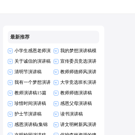
最新推荐
小学生感恩老师演
我的梦想演讲稿模
讲稿
关于诚信的演讲稿
板
宣传委员竞选演讲
清明节演讲稿
稿
教师师德师风演讲
我有一个梦想演讲
稿
大学竞选班长演讲
稿
教师演讲稿15篇
稿
教师师德演讲稿
珍惜时间演讲稿
感恩父母演讲稿
(15篇)
护士节演讲稿
【热】
读书演讲稿
感恩演讲稿(集锦
讲文明树新风演讲
15篇)
文明校园演讲稿
稿
保护森林资源的建