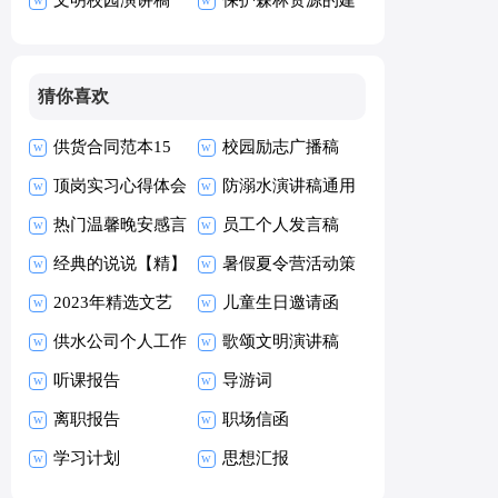
议书范文
猜你喜欢
供货合同范本15
校园励志广播稿
篇
顶岗实习心得体会
(15篇)
防溺水演讲稿通用
热门温馨晚安感言
15篇
员工个人发言稿
大全155句精选
经典的说说【精】
暑假夏令营活动策
2023年精选文艺
划
儿童生日邀请函
悲伤签名锦集60
供水公司个人工作
歌颂文明演讲稿
条
述职报告
听课报告
导游词
离职报告
职场信函
学习计划
思想汇报