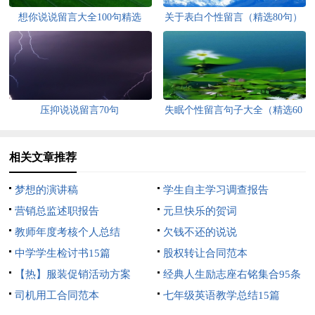
想你说说留言大全100句精选
关于表白个性留言（精选80句）
压抑说说留言70句
失眠个性留言句子大全（精选60
句）
相关文章推荐
梦想的演讲稿
学生自主学习调查报告
营销总监述职报告
元旦快乐的贺词
教师年度考核个人总结
欠钱不还的说说
中学学生检讨书15篇
股权转让合同范本
【热】服装促销活动方案
经典人生励志座右铭集合95条
司机用工合同范本
七年级英语教学总结15篇