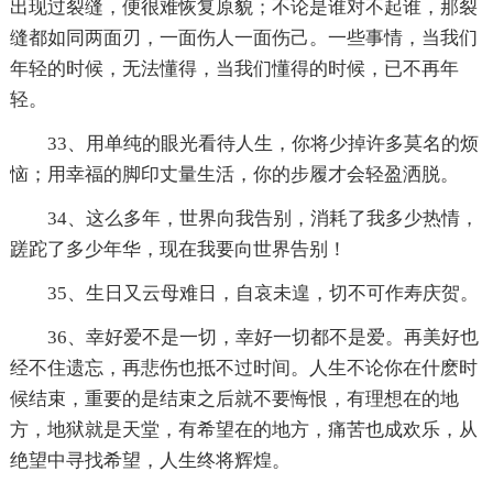
出现过裂缝，便很难恢复原貌；不论是谁对不起谁，那裂
缝都如同两面刃，一面伤人一面伤己。一些事情，当我们
年轻的时候，无法懂得，当我们懂得的时候，已不再年
轻。
33、用单纯的眼光看待人生，你将少掉许多莫名的烦
恼；用幸福的脚印丈量生活，你的步履才会轻盈洒脱。
34、这么多年，世界向我告别，消耗了我多少热情，
蹉跎了多少年华，现在我要向世界告别！
35、生日又云母难日，自哀未遑，切不可作寿庆贺。
36、幸好爱不是一切，幸好一切都不是爱。再美好也
经不住遗忘，再悲伤也抵不过时间。人生不论你在什麽时
候结束，重要的是结束之后就不要悔恨，有理想在的地
方，地狱就是天堂，有希望在的地方，痛苦也成欢乐，从
绝望中寻找希望，人生终将辉煌。