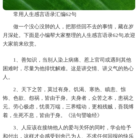
常用人生感言语录汇编62句
做一个没心没肺的人，把那些回不去的事情，藏在岁
月深处。下面是小编帮大家整理的人生感言语录62句,欢迎
大家前来欣赏。
1、善知识，当别人染上病痛、惹上官司或遇到其他
困难时，尽量为他排忧解难。这是讲交情、讲义气的热心
人。
2、天下之苦，莫过有身。饥渴、寒热、瞋恚、惊
怖、色欲、怨祸，皆由于身。夫身者，众苦之本，患祸之
元。劳心极虑，忧畏万端，三界蠕动，更相残贼，吾我缚
着，生死不息，皆由于身。《法句譬喻经》
3、人应该在接纳他人的爱与关怀的同时，学会给予
和付出，这样才会感受到舍己为人、不求任何回报的快乐