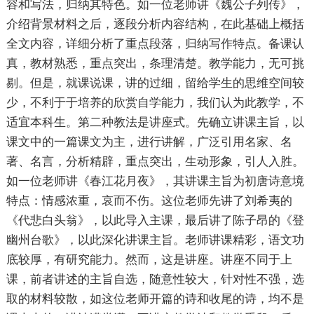
容和写法，归纳其特色。如一位老师讲《魏公子列传》，
介绍背景材料之后，逐段分析内容结构，在此基础上概括
全文内容，详细分析了重点段落，归纳写作特点。备课认
真，教材熟悉，重点突出，条理清楚。教学能力，无可挑
剔。但是，就课说课，讲的过细，留给学生的思维空间较
少，不利于于培养的欣赏自学能力，我们认为此教学，不
适宜本科生。第二种教法是讲座式。先确立讲课主旨，以
课文中的一篇课文为主，进行讲解，广泛引用名家、名
著、名言，分析精辟，重点突出，生动形象，引人入胜。
如一位老师讲《春江花月夜》，其讲课主旨为初唐诗意境
特点：情感浓重，哀而不伤。这位老师先讲了刘希夷的
《代悲白头翁》，以此导入主课，最后讲了陈子昂的《登
幽州台歌》，以此深化讲课主旨。老师讲课精彩，语文功
底较厚，有研究能力。然而，这是讲座。讲座不同于上
课，前者讲述的主旨自选，随意性较大，针对性不强，选
取的材料较散，如这位老师开篇的诗和收尾的诗，均不是