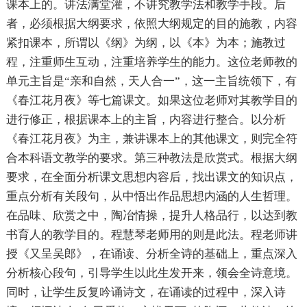
课本上的。讲法满堂灌，不讲究教学法和教学手段。后
者，必须根据大纲要求，依照大纲规定的目的施教，内容
紧扣课本，所谓以《纲》为纲，以《本》为本；施教过
程，注重师生互动，注重培养学生的能力。这位老师教的
单元主旨是“亲和自然，天人合一”，这一主旨统领下，有
《春江花月夜》等七篇课文。如果这位老师对其教学目的
进行修正，根据课本上的主旨，内容进行整合。以分析
《春江花月夜》为主，兼讲课本上的其他课文，则完全符
合本科语文教学的要求。第三种教法是欣赏式。根据大纲
要求，在全面分析课文思想内容后，找出课文的知识点，
重点分析有关段句，从中悟出作品思想内涵的人生哲理。
在品味、欣赏之中，陶冶情操，提升人格品行，以达到教
书育人的教学目的。程慧琴老师用的则是此法。程老师讲
授《又呈吴郎》，在诵读、分析全诗的基础上，重点深入
分析核心段句，引导学生以此生发开来，领会全诗意境。
同时，让学生反复吟诵诗文，在诵读的过程中，深入诗