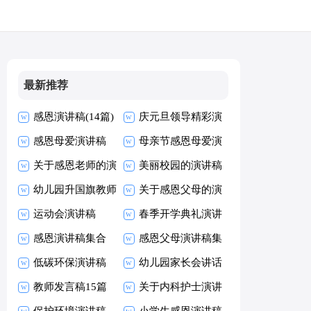
最新推荐
感恩演讲稿(14篇)
庆元旦领导精彩演
感恩母爱演讲稿
讲稿
母亲节感恩母爱演
关于感恩老师的演
讲稿
美丽校园的演讲稿
讲稿
幼儿园升国旗教师
关于感恩父母的演
演讲
运动会演讲稿
讲稿
春季开学典礼演讲
感恩演讲稿集合
稿
感恩父母演讲稿集
15篇
低碳环保演讲稿
合15篇
幼儿园家长会讲话
教师发言稿15篇
稿15篇
关于内科护士演讲
保护环境演讲稿
稿
小学生感恩演讲稿