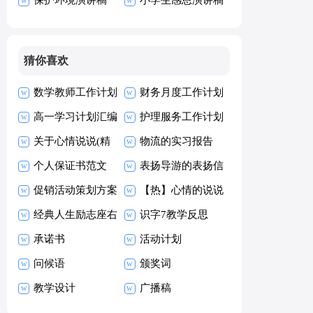
15篇
猜你喜欢
数学教师工作计划
财务月度工作计划
高一学习计划汇编
护理服务工作计划
15篇
关于心情说说(精
物流的实习报告
选15篇)
个人保证书范文
表扬导游的表扬信
促销活动策划方案
集锦15篇
【热】心情的说说
15篇
经典人生励志座右
识字7教学反思
铭汇总79句
承诺书
活动计划
问候语
颁奖词
教学设计
广播稿