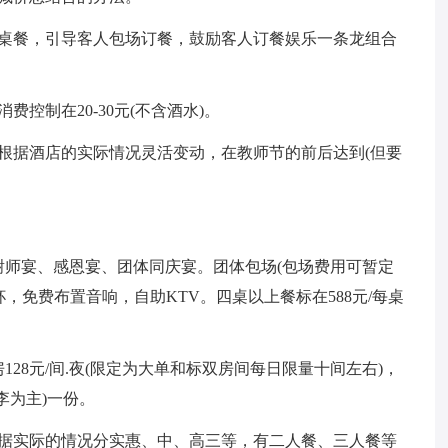
准桌餐，引导客人包场订餐，鼓励客人订餐娱乐一条龙组合
控制在20-30元(不含酒水)。
根据酒店的实际情况灵活变动，在教师节的前后达到(但要
师宴、感恩宴、团体同庆宴。团体包场(包场费用可暂定
水一杯，免费布置音响，自助KTV。四桌以上餐标在588元/每桌
28元/间.夜(限定为大单和标双房间每日限量十间左右)，
李为主)一份。
根据实际的情况分实惠、中、高三等，有二人餐、三人餐等