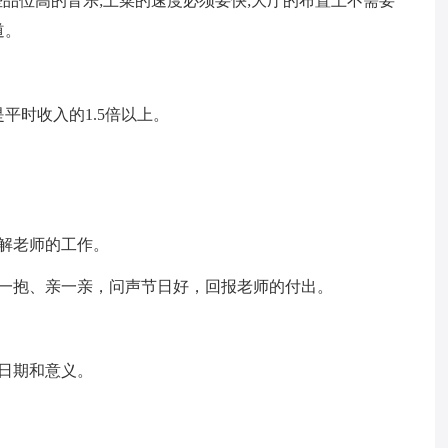
些品位高的音乐;上菜的速度必须要快;大厅的布置上不需要
道。
平时收入的1.5倍以上。
解老师的工作。
抱一抱、亲一亲，问声节日好，回报老师的付出。
。
日期和意义。