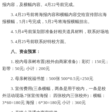
报内容，及横幅内容。4月22号前完成。
3. 4月23号前将海报内容和横幅内容交给宣传部出海
报横幅，5月1号完成，5月2号将海报横幅挂出。
4. 5月4号前策划部准备好相关道具材料，联系好场地
5. 4月25号前联系好特校方面。
八、资金预算：
1. 校内母亲树布置(校外由商家准备)：彩灯：150元 ;
彩带：50元; 小计：200元
2. 母亲树祝福书签：500张 500*0.5元=250元
3. 宣传费用(三条横幅，两条是用于校内，一条是校
外活动现场.7张宣传海报： 四张校内三张校外)：横幅：
3*60=180元 海报：6*30=180元 小计：360元