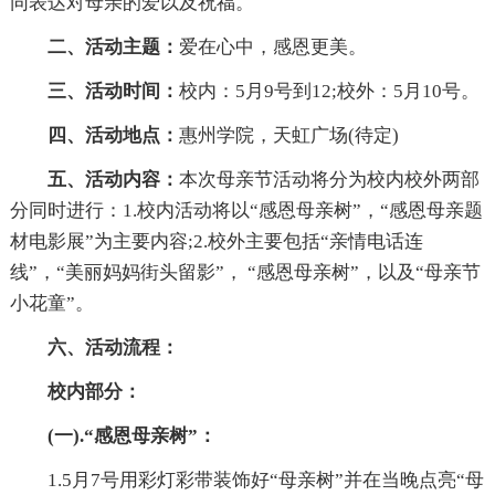
同表达对母亲的爱以及祝福。
二、活动主题：
爱在心中，感恩更美。
三、活动时间：
校内：5月9号到12;校外：5月10号。
四、活动地点：
惠州学院，天虹广场(待定)
五、活动内容：
本次母亲节活动将分为校内校外两部
分同时进行：1.校内活动将以“感恩母亲树”，“感恩母亲题
材电影展”为主要内容;2.校外主要包括“亲情电话连
线”，“美丽妈妈街头留影”， “感恩母亲树”，以及“母亲节
小花童”。
六、活动流程：
校内部分：
(一).“感恩母亲树”：
1.5月7号用彩灯彩带装饰好“母亲树”并在当晚点亮“母