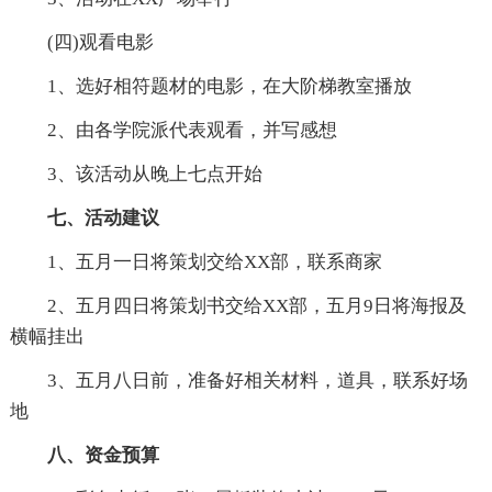
(四)观看电影
1、选好相符题材的电影，在大阶梯教室播放
2、由各学院派代表观看，并写感想
3、该活动从晚上七点开始
七、活动建议
1、五月一日将策划交给XX部，联系商家
2、五月四日将策划书交给XX部，五月9日将海报及
横幅挂出
3、五月八日前，准备好相关材料，道具，联系好场
地
八、资金预算