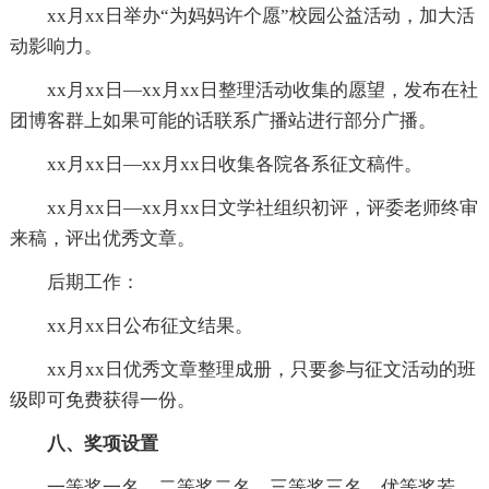
xx月xx日举办“为妈妈许个愿”校园公益活动，加大活
动影响力。
xx月xx日—xx月xx日整理活动收集的愿望，发布在社
团博客群上如果可能的话联系广播站进行部分广播。
xx月xx日—xx月xx日收集各院各系征文稿件。
xx月xx日—xx月xx日文学社组织初评，评委老师终审
来稿，评出优秀文章。
后期工作：
xx月xx日公布征文结果。
xx月xx日优秀文章整理成册，只要参与征文活动的班
级即可免费获得一份。
八、奖项设置
一等奖一名，二等奖二名，三等奖三名，优等奖若