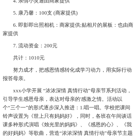
4. 亲情小灵通由商家提供
5. 康乃馨：100支 (商家提供)
6. 即影即出照相机：商家提供;贴相片的展板：也由商
家提供
7. 流动资金：200元
共计：1010元
努力成才，把感恩情感转化成学习动力，用实际行动
报答母亲。
xxx小学开展 “浓浓深情 真情行动”母亲节系列活动，
引导学生感恩母亲，表达对母亲的'感激之情。活动以
个“三个一”的形式逐步深入推进：1.唱一唱。学校把课间
铃声设置为《世上只有妈妈好》，同时，各班在午间谈话
课多种形式演唱《烛光里的妈妈》、《感恩的心》、《我
的好妈妈》等歌曲，营造“浓浓深情 真情行动”母亲节主题