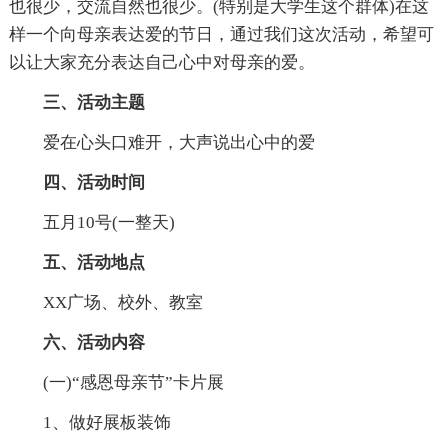
也很少，交流自然也很少。(特别是大学生这个群体)在这
样一个向母亲表达爱的节日，通过我们这次活动，希望可
以让大家充分表达自己心中对母亲的爱。
三、活动主题
爱在心头口难开，大声说出心中的爱
四、活动时间
五月10号(一整天)
五、活动地点
XX广场、校外、教室
六、活动内容
(一)“感恩母亲节”卡片展
1、做好展板装饰