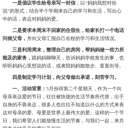
一是倡议学生给母亲写一封信
，以“妈妈我想对你
说”的形式，结合半个学期来自己的学习和生活，写出心
中的话，表达对妈妈的爱。
二是要求本周末不回家的住宿生，给家长打一个电话
问候父母，
并向父母汇报自己在校的学习和生活情况。
三是利用周末，整理自己的房间，帮妈妈做一些力所
能及的家务，
跟妈妈聊聊天，告诉妈妈学校发生的事，也
听听妈妈心里想说的话，或者陪妈妈散散步、逛逛街等。
四是制定学习计划，向父母做出承诺，刻苦学习。
一、活动背景：
5月份得第二个星期天，作为一个向
母亲表达爱的节日，往往被快捷的生活节奏所代替，出于
自身的不善表达，很多人也往往不知道以什么的方式来表
达对母亲的爱。母爱是世界上最伟大的爱。这样的一个节
日，我们希望人们能放慢生活的节奏，与我们一起，来共