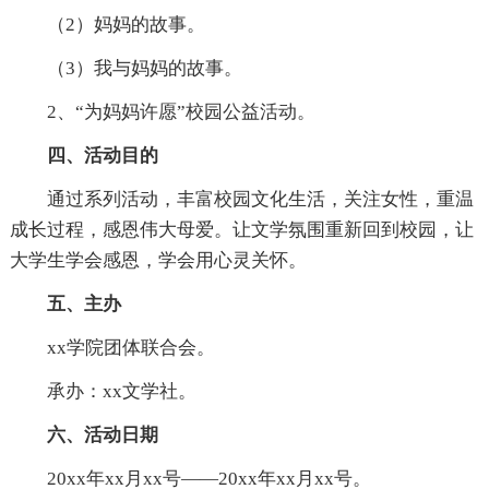
（2）妈妈的故事。
（3）我与妈妈的故事。
2、“为妈妈许愿”校园公益活动。
四、活动目的
通过系列活动，丰富校园文化生活，关注女性，重温
成长过程，感恩伟大母爱。让文学氛围重新回到校园，让
大学生学会感恩，学会用心灵关怀。
五、主办
xx学院团体联合会。
承办：xx文学社。
六、活动日期
20xx年xx月xx号——20xx年xx月xx号。