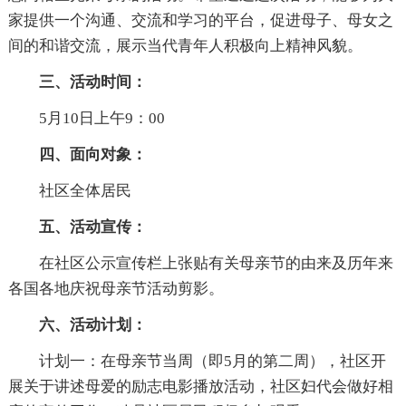
家提供一个沟通、交流和学习的平台，促进母子、母女之
间的和谐交流，展示当代青年人积极向上精神风貌。
三、活动时间：
5月10日上午9：00
四、面向对象：
社区全体居民
五、活动宣传：
在社区公示宣传栏上张贴有关母亲节的由来及历年来
各国各地庆祝母亲节活动剪影。
六、
活动计划：
计划一：在母亲节当周（即5月的第二周），社区开
展关于讲述母爱的励志电影播放活动，社区妇代会做好相