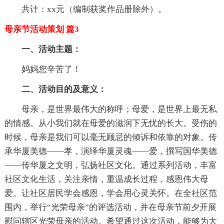
共计：xx元（编制获奖作品册除外）。
母亲节活动策划 篇3
一、活动主题：
妈妈您辛苦了！
二、活动目的及意义：
母亲，是世界最伟大的称呼；母爱，是世界上最无私
的情感。从小我们就在母爱的滋润下无忧的长大。受伤的
时候，母亲是我们可以毫无顾忌的倾诉和依靠的对象。传
承华厦美德——孝，演绎华厦灵魂——爱，撰写国华美德
——传华厦之文明，弘扬社区文化。通过系列活动，丰富
社区文化生活，关注亲情，重温成长过程，感恩伟大母
爱。让社区居民学会感恩，学会用心灵关怀。在全社区范
围内，举行“光荣母亲”的评选活动，并在母亲节前夕开展
慰问辖区光荣母亲的活动。希望通过这次活动，能够为大