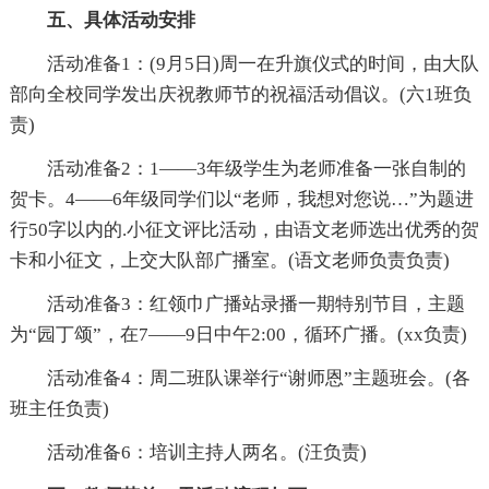
五、具体活动安排
活动准备1：(9月5日)周一在升旗仪式的时间，由大队
部向全校同学发出庆祝教师节的祝福活动倡议。(六1班负
责)
活动准备2：1——3年级学生为老师准备一张自制的
贺卡。4——6年级同学们以“老师，我想对您说…”为题进
行50字以内的.小征文评比活动，由语文老师选出优秀的贺
卡和小征文，上交大队部广播室。(语文老师负责负责)
活动准备3：红领巾广播站录播一期特别节目，主题
为“园丁颂”，在7——9日中午2:00，循环广播。(xx负责)
活动准备4：周二班队课举行“谢师恩”主题班会。(各
班主任负责)
活动准备6：培训主持人两名。(汪负责)