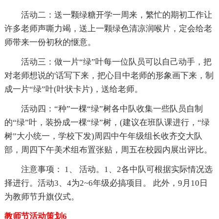
活动二：送一颗绿糖开学一周来，繁忙的期初工作让
许多老师声嘶力竭，送上一颗绿色清凉润喉片，定会给老
师带来一份初秋的惬意。
活动三：做一片“绿”叶每一位队员可以自己动手，把
对老师想说的'话写下来，把心目中老师的形象画下来，制
成一片“绿”叶(叶状卡片)，送给老师。
活动四：“种”一棵“绿”树各中队收集一些队员自制
的“绿”叶，装扮成一棵“绿”树，(建议在班队课进行，“绿
树”大小统一，学校下发)周四中午年级组长收齐交大队
部，周四下午美术组布置张贴，周五在校园内展出评比。
注意事项： 1、 活动。1、2各中队可根据实际情况选
择进行。活动3、4为2~6年级必搞项目。 此外，9月10日
为教师节升旗仪式。
教师节活动策划6