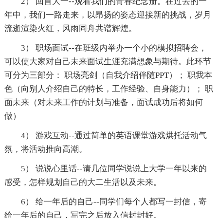
2） 回首大一--观看我们的青春纪念册。在过去的一
年中，我们一路走来，以昂扬的姿态迎接新的挑战，岁月
流逝渲染火红，风雨同舟共谱辉煌。
3） 职场面试--在班级内举办一个小的模拟招聘会，
可以使大家对自己未来面试生涯充满想象与期待。此环节
可分为三部分： 职场亮剑（自我介绍伴随PPT）； 职我本
色（向别人介绍自己的特长，工作经验、自身能力）； 职
面未来（对未来工作的计划与准备，面试成功后将如何
做）
4） 游戏互动--通过简单的英语课堂游戏烘托活动气
氛，将活动推向高潮。
5） 说说心里话--请几位同学说说上大学一年以来的
感受，怎样规划自己的大二生活以及未来。
6） 给一年后的自己--同学们每个人都写一封信，寄
给一年后的自己，写完之后放入信封封好。