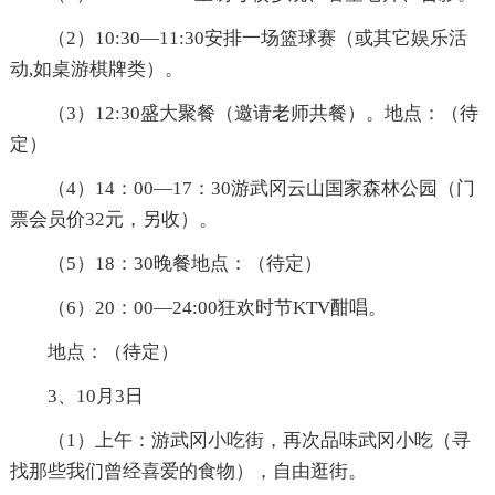
（2）10:30—11:30安排一场篮球赛（或其它娱乐活
动,如桌游棋牌类）。
（3）12:30盛大聚餐（邀请老师共餐）。地点：（待
定）
（4）14：00—17：30游武冈云山国家森林公园（门
票会员价32元，另收）。
（5）18：30晚餐地点：（待定）
（6）20：00—24:00狂欢时节KTV酣唱。
地点：（待定）
3、10月3日
（1）上午：游武冈小吃街，再次品味武冈小吃（寻
找那些我们曾经喜爱的食物），自由逛街。