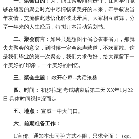
一、聚会目的：
为了能让聚会顺利进行，让同学们能
够在短暂的聚会时光中尽情畅谈美好的未来，牵手叙说当
年友情，交流彼此感悟化解彼此矛盾、大家相互鼓舞，分
享一年来的人生经历，特拟订本活动策划书。
二、聚会前言：
如果只是想图个省心省事省力，那就
失去聚会的意义，到时候一定会怨声载道，不欢而散。这
是我们毕业的第一次聚会，我们力求做好，给大家留下一
个美好的`印象，一个美好的回忆。
三、聚会主题：
敞开心扉--共话沧桑。
四、时间：
初步拟定 考试结束后第二天 XX年1月22
日 具体时间视情况而定
五、地点：
宣威一中大门口。
六、前期准备工作：
1.宣传、通知本班同学 方式不限，只求全面！（qq、