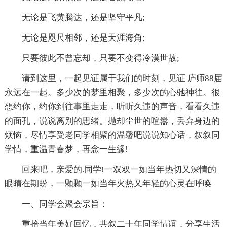
无论是飞黄腾达，还是坚守平凡;
无论是咫尺相邻，还是天涯海角;
只要彼此不曾忘却，只要不变得冷漠世故;
请到这里，一起见证属于我们的时刻，见证 庐师88届
永远在一起。多少次的梦里相聚，多少次的心驰神往。很
想约你，约你到往事里走走，听听久违的声音，看看久违
的面孔，说说离别的思绪。抛却尘世的喧嚣，丢弃身边的
烦恼，尽情享受老同学相聚的温馨吧说说知心话，叙叙同
学情，重温青春梦，再念一生缘!
回来吧，亲爱的.同学!一双双一如当年热切又深情的
眼睛在期盼，一颗颗一如当年火热又年轻的心灵在呼唤
一、同学会聚会宗旨：
重拾当年美好回忆，共叙二十年同学情谊，分享生活