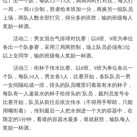
位）出一个队，每队12—15人，两两同时打对抗，每人打
一局，一局11分制，胜者给本班加一分，再换另一组队员
上场，两队人数全部打完，得分多的班胜，输的班级每人
奖励一杯酒。
活动二：男女混合气排球对抗赛：以8班、9班为单位
各出一个队参赛，采用三局两胜制，场上队员必须有2位
以上女同学，输的班级每人奖励一杯酒。
活动三：衔杯子传水比赛。以8班、9班为单位各出一
个队，每队10人，男女各5人，比赛开始，各队队员一男
一女间隔站成一排，排头的队员嘴里叼着装有水的杯子，
每队有一人递装水的杯子给排头的`队员，裁判员发号令
比赛开始，队员从前往后依次传水（不得用手帮助，只能
用嘴衔着），传到最后一人把水倒进一个大的容器中，在
限定的5分钟，看谁的容器水最多，谁就获胜，输队每人
奖励一杯酒。