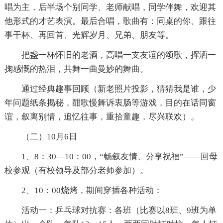
唱为主，后半场个别同学、老师献唱，同学伴舞，欢迎其
他形式的才艺表演。最后合唱，歌曲有：同桌的你、跟往
事干杯、再回首、光辉岁月、兄弟、朋友等。
把盏一杯怀旧的老酒，高唱一支友谊的颂歌，挥洒一
掬感慨的热泪，共舞一曲曼妙的舞曲。
通过经典趣事回顾（新老照片投影，猜猜我是谁，少
年问题纸条揭秘，酣歌慢舞诉衷肠等游戏，目的在话同窗
谊，叙离别情，追忆往事，重拾童趣，尽兴联欢）。
（二）10月6日
1、8：30—10：00，“畅叙友情、分享祝福”——回母
校参观（有校领导及部分老师参加）。
2、10：00烧烤，期间穿插各种活动：
活动一：乒乓球对抗赛：各班（比赛以8班、9班为单