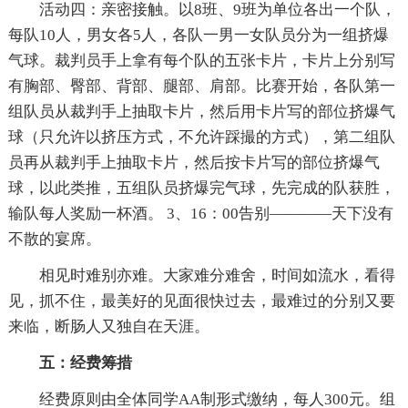
活动四：亲密接触。以8班、9班为单位各出一个队，
每队10人，男女各5人，各队一男一女队员分为一组挤爆
气球。裁判员手上拿有每个队的五张卡片，卡片上分别写
有胸部、臀部、背部、腿部、肩部。比赛开始，各队第一
组队员从裁判手上抽取卡片，然后用卡片写的部位挤爆气
球（只允许以挤压方式，不允许踩撮的方式），第二组队
员再从裁判手上抽取卡片，然后按卡片写的部位挤爆气
球，以此类推，五组队员挤爆完气球，先完成的队获胜，
输队每人奖励一杯酒。 3、16：00告别————天下没有
不散的宴席。
相见时难别亦难。大家难分难舍，时间如流水，看得
见，抓不住，最美好的见面很快过去，最难过的分别又要
来临，断肠人又独自在天涯。
五：经费筹措
经费原则由全体同学AA制形式缴纳，每人300元。组