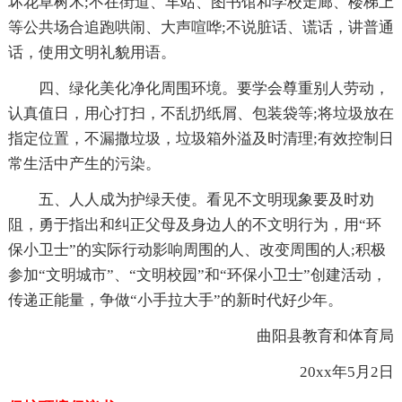
坏花草树木;不在街道、车站、图书馆和学校走廊、楼梯上
等公共场合追跑哄闹、大声喧哗;不说脏话、谎话，讲普通
话，使用文明礼貌用语。
四、绿化美化净化周围环境。要学会尊重别人劳动，
认真值日，用心打扫，不乱扔纸屑、包装袋等;将垃圾放在
指定位置，不漏撒垃圾，垃圾箱外溢及时清理;有效控制日
常生活中产生的污染。
五、人人成为护绿天使。看见不文明现象要及时劝
阻，勇于指出和纠正父母及身边人的不文明行为，用“环
保小卫士”的实际行动影响周围的人、改变周围的人;积极
参加“文明城市”、“文明校园”和“环保小卫士”创建活动，
传递正能量，争做“小手拉大手”的新时代好少年。
曲阳县教育和体育局
20xx年5月2日